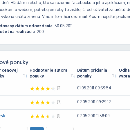
 deň. Hľadám niekoho, kto sa rozumie facebooku a jeho aplikáciam, niek
ookom a webom, potrebujem aby to zistilo, či bol užívateľ za určitú d
vykoná určitú zmenu. Viac informácii cez mail. Prosím napíšte pribli
dovaný dátum odovzdania
:
30.05.2011
očet na realizáciu
:
200
ové ponuky
r cenovej
Hodnotenie autora
Dátum pridania
Odhad
ky
ponuky
ponuky
vypra
(3)
01.05.2011 09:39:54
z
(7)
02.05.2011 09:29:12
eyk
(1)
02.05.2011 11:38:09