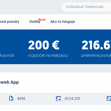
vné ponuky
Služby
Ako to funguje
200 €
216.6
t ponúk
rozpočet na realizáciu
priemerná ponu
a web App
#995
30.04.2011