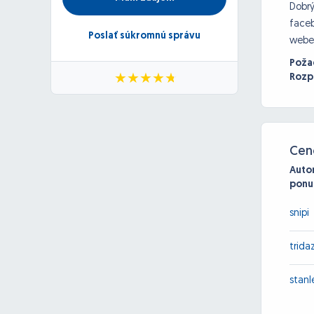
Dobrý
faceb
Poslať súkromnú správu
webe 
Poža
Rozp
Cen
Auto
ponu
snipi
trida
stanl