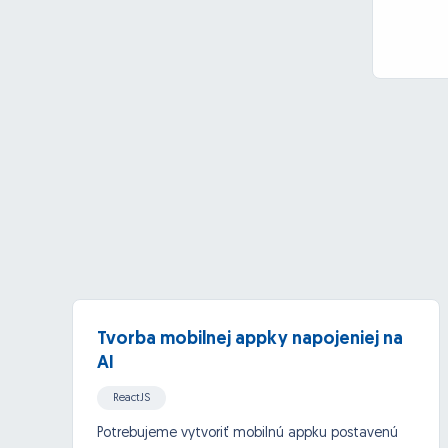
Tvorba mobilnej appky napojeniej na
AI
ReactJS
iOs aps (Xcode/Objective C/Swift/Cocoa)
Potrebujeme vytvoriť mobilnú appku postavenú