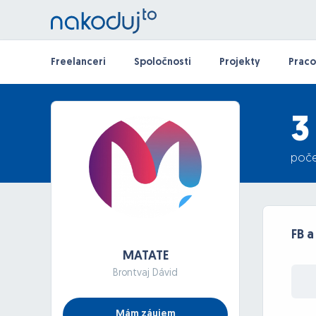
Freelanceri
Spoločnosti
Projekty
Praco
3
poče
FB 
MATATE
Brontvaj Dávid
Mám záujem