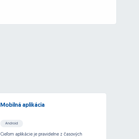
Mobilná aplikácia
Mobil
camer
Android
iOs aps (Xcode/Objective C/Swift/Cocoa)
Cieľom aplikácie je pravidelne z časových
Cieľ:
Vy