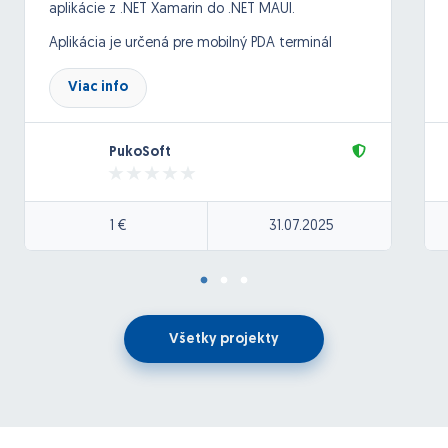
aplikácie z .NET Xamarin do .NET MAUI.
Aplikácia je určená pre mobilný PDA terminál
Zebra so systémom Android.
Viac info
Komunikácia je cez webservice (SOAP)
Aplikácia obsahuje:
PukoSoft
okno s nastaveniami – ukladanie dát do
zariadenia
okno na prihlásenie – volanie webservice na
1 €
31.07.2025
overenie užívateľa
okno na čítanie čiarových kódov (pomocou Zebra
EMDK)
okno na zobrazenie informácii o výrobku po
naskenovaní čiarového kódu
Všetky projekty
okno na zosnímanie lokácie
okno na uloženie dát do databázy cez
webservice