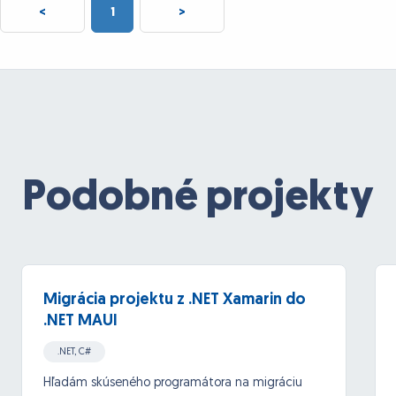
<
1
>
Podobné projekty
Migrácia projektu z .NET Xamarin do
.NET MAUI
.NET, C#
Hľadám skúseného programátora na migráciu