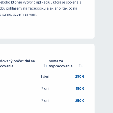
oho kto vie vytvoriť aplikáciu , ktorá je spojená s
obu prihlásený na facebooku a ak áno, tak to na
žnú sumu, ozvem sa vám.
ovaný počet dní na
Suma za
covanie
vypracovanie
1 deň
250 €
7 dní
150 €
7 dní
250 €