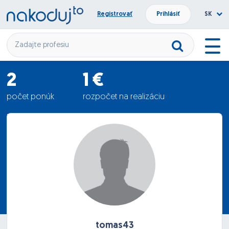
Registrovať
Prihlásiť
SK
2
1 €
počet ponúk
rozpočet na realizáciu
750.5 €
priemerná ponuka
tomas43