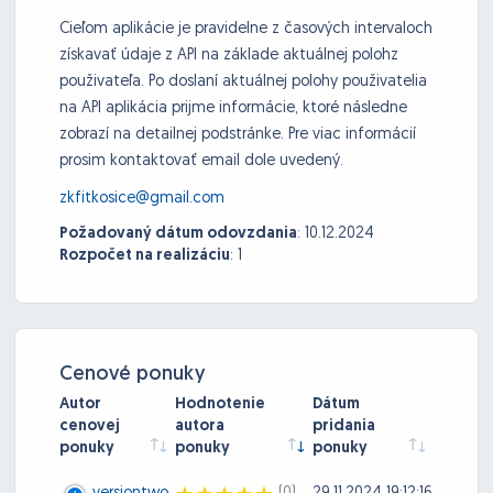
Cieľom aplikácie je pravidelne z časových intervaloch
získavať údaje z API na základe aktuálnej polohz
použivateľa. Po doslaní aktuálnej polohy použivatelia
na API aplikácia prijme informácie, ktoré následne
zobrazí na detailnej podstránke. Pre viac informácií
prosim kontaktovať email dole uvedený.
zkfitkosice@gmail.com
Požadovaný dátum odovzdania
:
10.12.2024
Rozpočet na realizáciu
:
1
Cenové ponuky
Autor
Hodnotenie
Dátum
cenovej
autora
pridania
ponuky
ponuky
ponuky