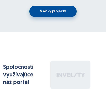
cez (klon hlasu) cez Elevanlabs. Výsledná nahrávka sa
bude ukladať do DB.
Všetky projekty
Spoločnosti
využívajúce
náš portál