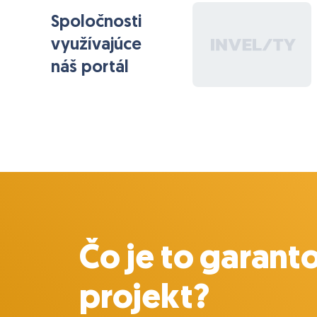
Spoločnosti
využívajúce
náš portál
Čo je to garant
projekt?