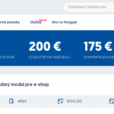
vné ponuky
Služby
Ako to funguje
200 €
175 €
t ponúk
rozpočet na realizáciu
priemerná ponu
tobný modul pre e-shop
#964
19.04.2011