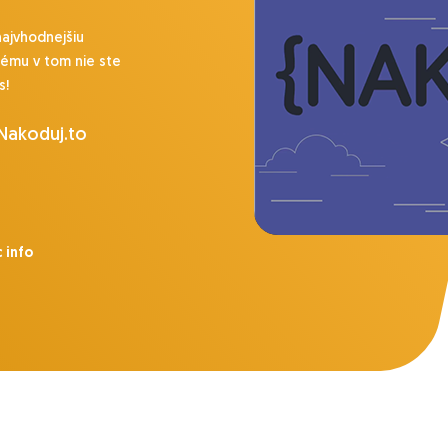
najvhodnejšiu
lému v tom nie ste
s!
 Nakoduj.to
 info