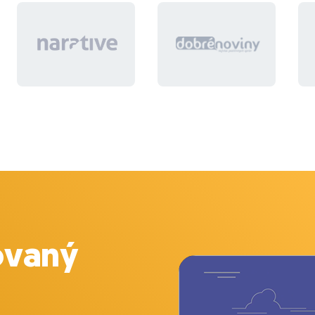
ovaný