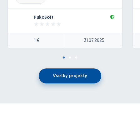
Komunikácia je cez webservice (SOAP)
Aplikácia obsahuje:
PukoSoft
okno s nastaveniami – ukladanie dát do
zariadenia
okno na prihlásenie – volanie webservice na
1 €
31.07.2025
overenie užívateľa
okno na čítanie čiarových kódov (pomocou Zebra
EMDK)
okno na zobrazenie informácii o výrobku po
naskenovaní čiarového kódu
Všetky projekty
okno na zosnímanie lokácie
okno na uloženie dát do databázy cez
webservice