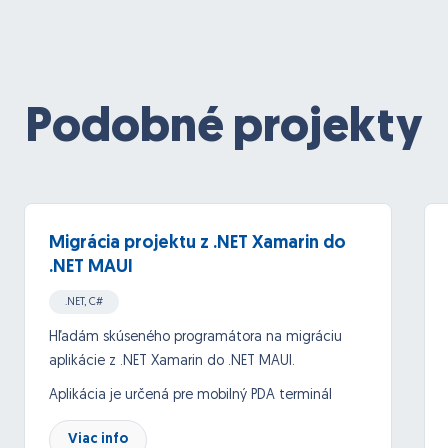
Podobné projekty
Migrácia projektu z .NET Xamarin do
.NET MAUI
.NET, C#
Hľadám skúseného programátora na migráciu
aplikácie z .NET Xamarin do .NET MAUI.
Aplikácia je určená pre mobilný PDA terminál
Zebra so systémom Android.
Viac info