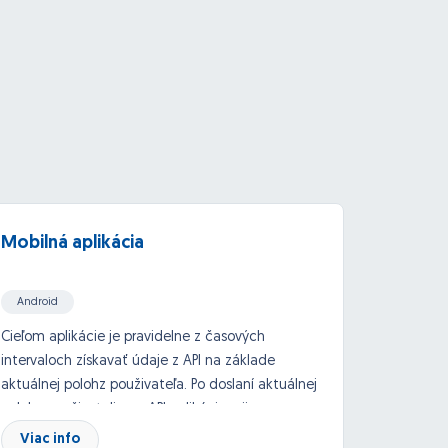
Mobilná aplikácia
Mobil
camer
Android
iOs aps (Xcode/Objective C/Swift/Cocoa)
Cieľom aplikácie je pravidelne z časových
Cieľ:
Vy
intervaloch získavať údaje z API na základe
desktop
ReactJS
API, Google API and others
aktuálnej polohz použivateľa. Po doslaní aktuálnej
služby 
polohy použivatelia na API aplikácia prijme
našej z
informácie, ktoré následne zobrazí na detailnej
registr
Viac info
Viac