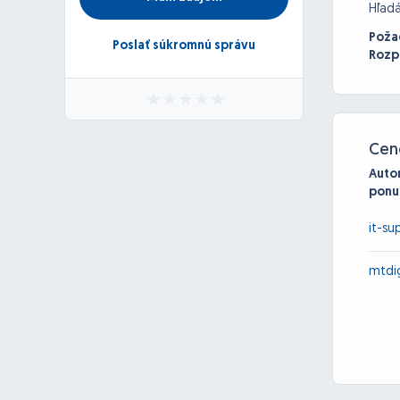
Hľad
Poža
Poslať súkromnú správu
Rozp
Cen
Auto
ponu
it-su
mtdig