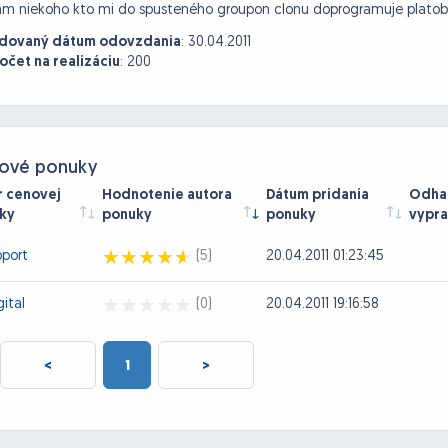
ám niekoho kto mi do spusteného groupon clonu doprogramuje plat
dovaný dátum odovzdania
:
30.04.2011
očet na realizáciu
:
200
ové ponuky
r cenovej
Hodnotenie autora
Dátum pridania
Odhad
ky
ponuky
ponuky
vypra
pport
(5)
20.04.2011 01:23:45
ital
(0)
20.04.2011 19:16:58
<
1
>