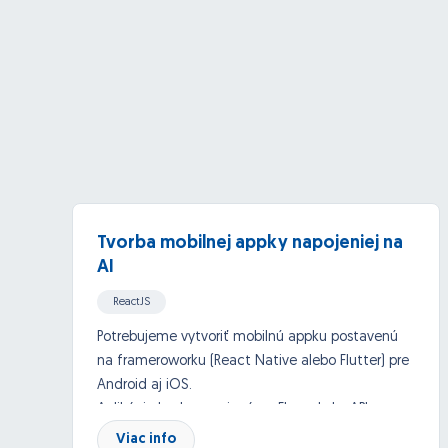
Tvorba mobilnej appky napojeniej na
AI
ReactJS
iOs aps (Xcode/Objective C/Swift/Cocoa)
Potrebujeme vytvoriť mobilnú appku postavenú
na frameroworku (React Native alebo Flutter) pre
Android
API, Google API and others
Android aj iOS.
Aplikácia bude napojená na ElevanLabs API a
Azure API - OpenAI.
Viac info