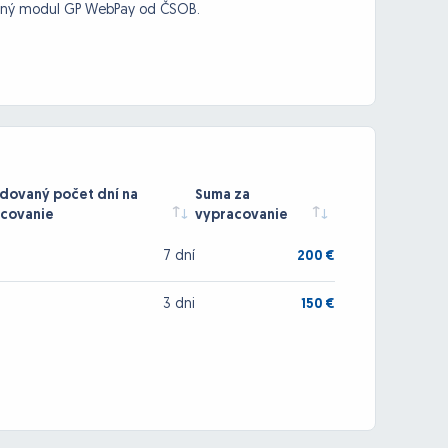
obný modul GP WebPay od ČSOB.
ovaný počet dní na
Suma za
covanie
vypracovanie
7 dní
200 €
3 dni
150 €