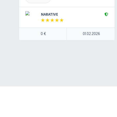
Databáza: NoSQL databáza
Backend bude postavený na cloudovej
NARATIVE
architektúre (Azure).
Pôjde o jednoduchú appku, ktorá umožnú
užívateľom nahrať zvukovú nahrávku, z ktorej sa
0 €
01.02.2026
bude generovať text (speech to text), text sa
bude dať následne upraviť v textovom editore a
výsledný text sa následne bude dať generovať
ako zvuková nahrávka cez (klon hlasu) cez
Elevanlabs. Výsledná nahrávka sa bude ukladať
do DB.