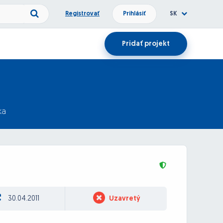
Registrovať
Prihlásiť
SK
Pridať projekt
ka
30.04.2011
Uzavretý