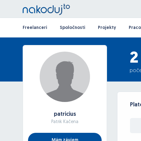
Freelanceri
Spoločnosti
Projekty
Praco
2
poče
Pla
patricius
Patrik Kačena
Mám záujem