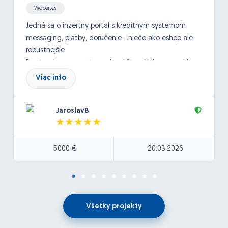
Websites
Jedná sa o inzertny portal s kreditnym systemom
messaging, platby, doručenie ...niečo ako eshop ale
robustnejšie
Frontend programator- odporúčte váš framework!
Viac info
nativny optimalizovany kod ziadne cms, rýchly user
friendly interface/layout
Upredonostňujeme človeka s referenciami v
JaroslavB
rovnakom alebo približnom segmente
-termín začatia čo najskôr, záujem o dlhodobú
5000 €
20.03.2026
spoluprácu
Bezodkladné začatie na projekte
Po podpise NDA pošlem detailnú špecifiákciu s
vybraným dodávateľom
Všetky projekty