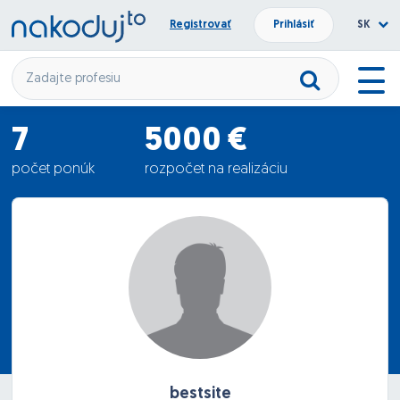
Registrovať
Prihlásiť
SK
7
5000 €
počet ponúk
rozpočet na realizáciu
21.43 €
priemerná ponuka
bestsite