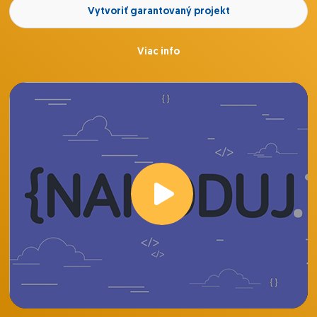
Vytvoriť garantovaný projekt
Viac info