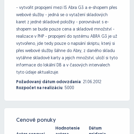
- vytvořit propojení mezi IS Abra G3 a e-shopem přes
webové služby - jedná se o vytažení skladových
karet z jedné skladové položky - porovnávat s e-
shopem se bude pouze cena a skladové množství -
realizace v PHP - propojení do systému ABRA G3 je už
vytvořeno, jde tedy pouze o napsání skriptu, který si
přes webové služby šáhne do Abry, z daného skladu
vytáhne skladové karty a jejich množství, uloží si tyto
informace do lokální DB a v časových intervalech
tyto údaje aktualizuje.
Požadovaný dátum odovzdania
:
21.06.2012
Rozpočet na realizáciu
:
5000
Cenové ponuky
Hodnotenie
Dátum