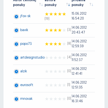
Autor cenovej
autora
pridania
ponuky
ponuky
ponuky
15.06.2012
jfox-sk
16:54:20
(19)
14.06.2012
(3)
bavik
20:43:47
14.06.2012
(8)
popo73
12:59:39
14.06.2012
(4)
artdesignstudio
11:52:37
14.06.2012
(0)
alzik
12:41:41
14.06.2012
(1)
eurosoft
12:51:35
14.06.2012
(0)
mnovak
16:31:46