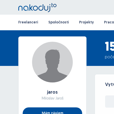
Freelanceri
Spoločnosti
Projekty
Praco
1
poče
Vyt
jaros
Miloslav Jaroš
Mám záujem