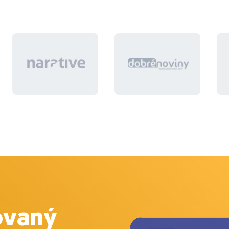
ovaný