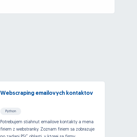
Webscraping emailovych kontaktov
Hľadá
zlučo
odosi
Python
Potrebujem stiahnut emailove kontakty a mena
Potrebu
firiem z webstranky. Zoznam firiem sa zobrazuje
pracov
po zadani PSC oblasti, v ktorej sa firmy
nasledo