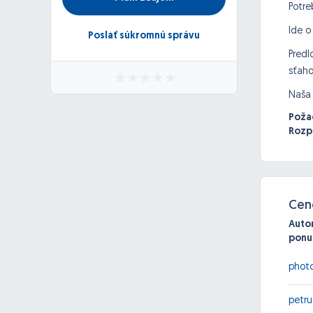
Potre
Ide o
Poslať súkromnú správu
Predl
sťaho
Naša 
Poža
Rozp
Cen
Auto
ponu
photo
petru