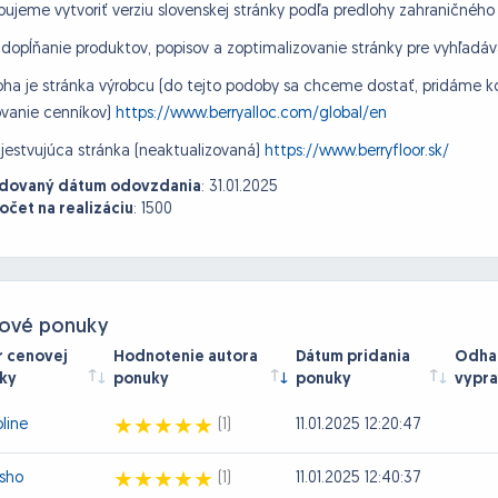
bujeme vytvoriť verziu slovenskej stránky podľa predlohy zahraničného
 dopĺňanie produktov, popisov a zoptimalizovanie stránky pre vyhľadá
oha je stránka výrobcu (do tejto podoby sa chceme dostať, pridáme ko
vanie cenníkov)
https://www.berryalloc.com/global/en
jestvujúca stránka (neaktualizovaná)
https://www.berryfloor.sk/
dovaný dátum odovzdania
:
31.01.2025
očet na realizáciu
:
1500
ové ponuky
r cenovej
Hodnotenie autora
Dátum pridania
Odhad
ky
ponuky
ponuky
vypra
line
(1)
11.01.2025 12:20:47
sho
(1)
11.01.2025 12:40:37