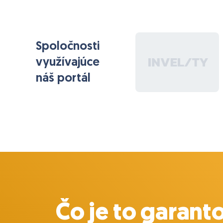
Spoločnosti
využívajúce
náš portál
Čo je to garant