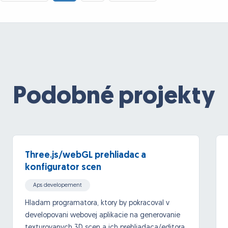
Podobné projekty
Three.js/webGL prehliadac a
konfigurator scen
Aps developement
Hladam programatora, ktory by pokracoval v
developovani webovej aplikacie na generovanie
texturovanych 3D scen a ich prehliadaca/editora.