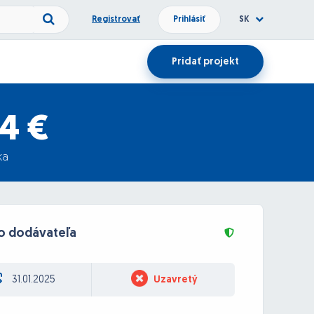
Registrovať
Prihlásiť
SK
Pridať projekt
4 €
ka
o dodávateľa
31.01.2025
Uzavretý