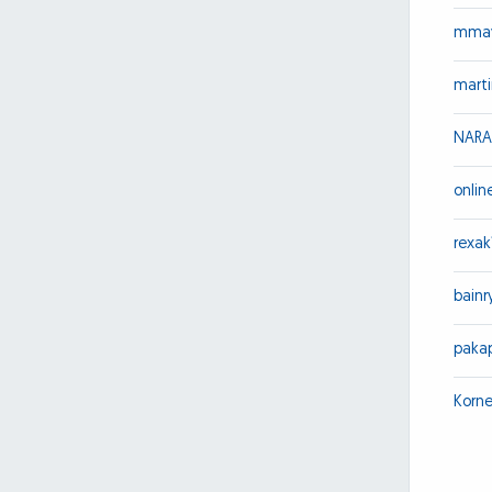
mma
mart
NARA
onlin
rexak
bainr
paka
Korne