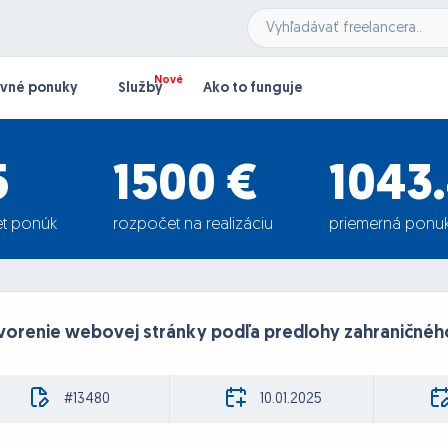
vné ponuky
Služby
Ako to funguje
5
1500 €
1043.
t ponúk
rozpočet na realizáciu
priemerná ponu
vorenie webovej stránky podľa predlohy zahraničnéh
#13480
10.01.2025