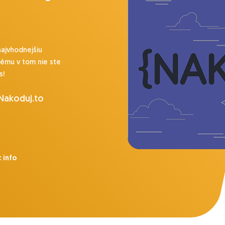
najvhodnejšiu
lému v tom nie ste
s!
 Nakoduj.to
 info