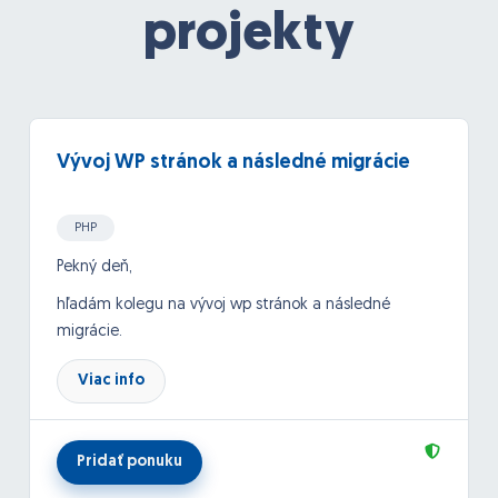
projekty
Vývoj WP stránok a následné migrácie
PHP
Pekný deň,
hľadám kolegu na vývoj wp stránok a následné
migrácie.
cena: 20€/hodina
Viac info
Migráciu by ste pokrývali len po technickej stránke.
Potrebné prístupy zabezpečíme. Cena za migráciu
paušálne 35€, prípadne dohodou.
Pridať ponuku