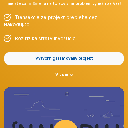
nie ste sami. Sme tu na to aby sme problém vyriešili za Vás!
Transakcia za projekt prebieha cez
Nakoduj.to
Bez rizika straty investície
Vytvoriť garantovaný projekt
Viac info