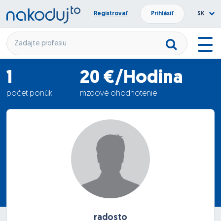
Registrovať
Prihlásiť
SK
1
20 €/Hodina
počet ponúk
mzdové ohodnotenie
29.05.2012
termín nástupu
radosto