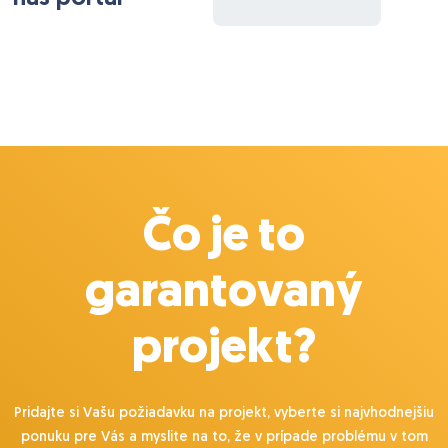
Čo je to
garantovaný
projekt?
Pridajte si Vašu požiadavku na projekt, vyberte si najvhodnejšiu
ponuku pre Vás a myslite na to, že v prípade problému v tom