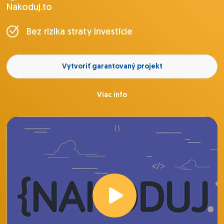
Nakoduj.to
Bez rizika straty investície
Vytvoriť garantovaný projekt
Viac info