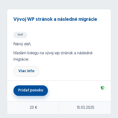
Vývoj WP stránok a následné migrácie
PHP
Pekný deň,
hľadám kolegu na vývoj wp stránok a následné
migrácie.
cena: 20€/hodina
Viac info
Migráciu by ste pokrývali len po technickej stránke.
Potrebné prístupy zabezpečíme. Cena za migráciu
paušálne 35€, prípadne dohodou.
Pridať ponuku
20 €
15.03.2025