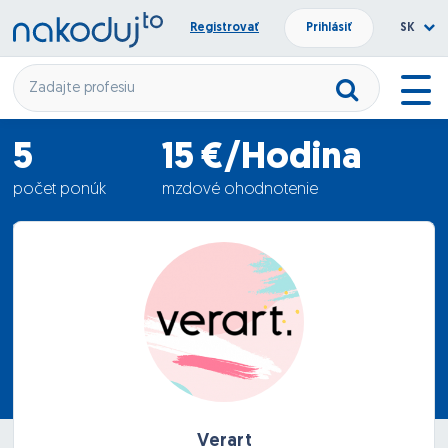
Registrovať
Prihlásiť
SK
5
15 €/Hodina
počet ponúk
mzdové ohodnotenie
16.03.2022
termín nástupu
Verart