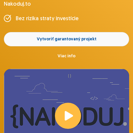
Nakoduj.to
Bez rizika straty investície
Vytvoriť garantovaný projekt
Viac info