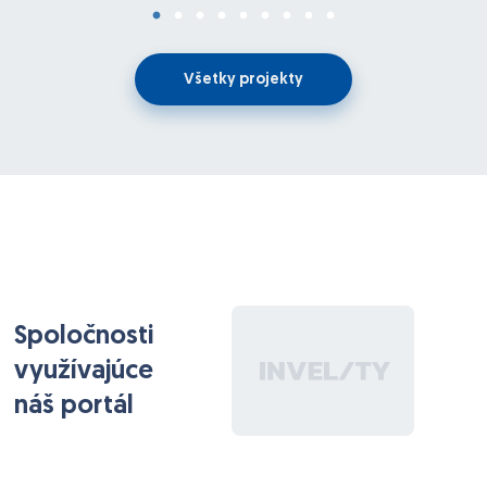
Medzi týmito bodmi by mali byť vytvorené vzťahy
napr. (Vytvorím objednávku,pri dodaní tovaru
potvrdím že mi prišiel tovar,automaticky to budem
Všetky projekty
mať na sklade a potom pri výkaze práce pracovník
použije niečo zo skladu a automaticky tovar odíde zo
skladu a taktiež sa určitá časť záznamu prenesie do
štatistiky firmy.)
Software by mal pri objednávke ktorá bude zadaná
vygenerovať objednávku v PDF a ešte všetky údaje by
sa mali dat exportovať do excelu.
V prípade záujmu objasním všetky požiadavky z našej
Spoločnosti
strany e-mailom alebo osobne.
využívajúce
náš portál