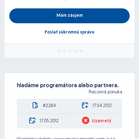
Mám záujem
Poslať súkromnú správu
hladáme programátora alebo partnera.
Pracovná ponuka
#2284
17.04.2012
17.05.2012
Uzavretý