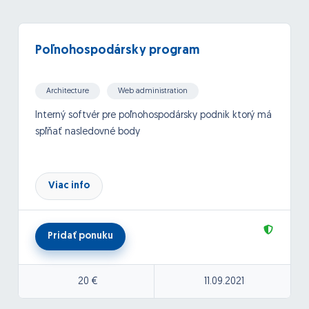
Poľnohospodársky program
Architecture
Web administration
CMS, CRM systems
Websites
Databases
Interný softvér pre poľnohospodársky podnik ktorý má
spľňať nasledovné body
Skladové hospodárstvo
Viac info
Tvorba objednávok a evidencia
Tvorba výkazov práce a prehľad
Štatistika
Pridať ponuku
Databázy
Evidencia(strojov,skladov,hnojív,osív, atď)
Prehľad prác (na každé pole vytvorené záznamy)
20 €
11.09.2021