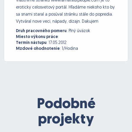
Vlastníme stránku www.amateurpeople.com je to
eroticky celosvetový portál. Hľadáme niekoho kto by
sa snami staral a posúval stránku stále do popredia.
Vytváral nove veci, nápady, dizajn. Dakujem
Druh pracovného pomeru
:
Plný úväzok
Miesto výkonu práce
:
Termín nástupu
:
17.05.2012
Mzdové ohodnotenie
:
1/Hodina
Podobné
projekty