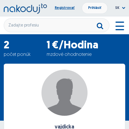
Registrovať
Prihlásiť
SK
2
1 €/Hodina
počet ponúk
mzdové ohodnotenie
17.05.2012
termín nástupu
vajdicka