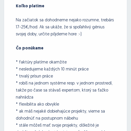
Koľko platíme
Na začiatok sa dohodneme nejako rozumne, trebárs
17-25€/hod. Ak sa ukáže, že si spoľahlivý génius
svojej doby, určite pôjdeme hore :-)
Čo ponúkame
* faktúry platíme okamžite
* nesledujeme každých 10 minút práce
* trvalý prísun práce
* robíš na jednom systéme resp. v jednom prostredí,
takže po čase sa stávaš expertom, ktorý sa ťažko
nahrádza
* flexibilita ako obvykle
* ak máš nejaké dobiehajúce projekty, vieme sa
dohodnúť na postupnom nábehu
* stále môžeš mať svoje projekty, dôležité je