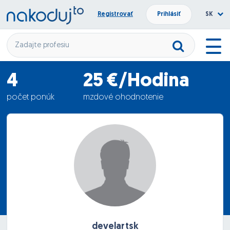
Registrovať
Prihlásiť
SK
4
25 €/Hodina
počet ponúk
mzdové ohodnotenie
03.06.2021
termín nástupu
develartsk