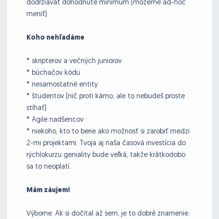
dodržiavať dohodnuté minimum (môžeme ad-hoc
meniť)
Koho nehľadáme
* skripterov a večných juniorov
* búchačov kódu
* nesamostatné entity
* študentov (nič proti kámo, ale to nebudeš proste
stíhať)
* Agile nadšencov
* niekoho, kto to berie ako možnosť si zarobiť medzi
2-mi projektami. Tvoja aj naša časová investícia do
rýchlokurzu geniality bude veľká, takže krátkodobo
sa to neoplatí.
Mám záujem!
Výborne. Ak si dočítal až sem, je to dobré znamenie.