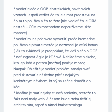
* vedieť niečo o OOP, abstrakciách, návrhových
vzoroch.. aspoň vedieť čo to je a mať predstavu na
čo sa to používa a čo to žere (nie, vedieť čo je ORM
nestačí - ORM mimochodom nepoužívame, skôr
mappre)
* vedieť mi na pohovore vysvetliť, prečo hromadné
používanie private metód je nezmysel je veľký bonus
:) Ak to zvládneš, je predpoklad, že vieš niečo o OOP.
* nefungovať Agile je kľúčové. Nehľadáme niekoho,
kto lepí kód a potom (možno) použije mozog.
Naopak. Dôležité je vedieť problém zanalyzovať,
prediskutovať a následne prísť s nejakým
konkrétnym návrhom, ktorý sa začne tlmočiť do
kódu.
* ideálne je mať nejaký stupeň seniority, pretože to
fakt neni malý web. A časom bude treba riešiť aj
architektúru, aspoň v rámci brainstormingu.