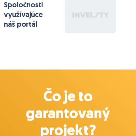
Spoločnosti
strany e-mailom alebo osobne.
využívajúce
náš portál
Čo je to
garantovaný
projekt?