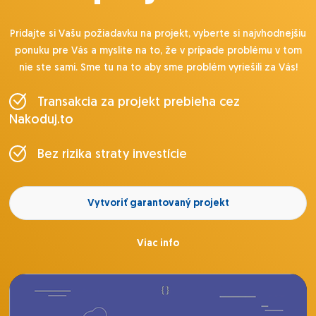
Pridajte si Vašu požiadavku na projekt, vyberte si najvhodnejšiu
ponuku pre Vás a myslite na to, že v prípade problému v tom
nie ste sami. Sme tu na to aby sme problém vyriešili za Vás!
Transakcia za projekt prebieha cez
Nakoduj.to
Bez rizika straty investície
Vytvoriť garantovaný projekt
Viac info