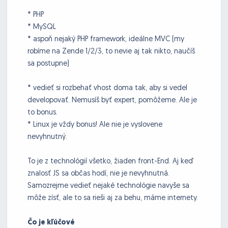
* PHP
* MySQL
* aspoň nejaký PHP framework, ideálne MVC (my
robíme na Zende 1/2/3, to nevie aj tak nikto, naučíš
sa postupne)
* vedieť si rozbehať vhost doma tak, aby si vedel
developovať. Nemusíš byť expert, pomôžeme. Ale je
to bonus.
* Linux je vždy bonus! Ale nie je vyslovene
nevyhnutný.
To je z technológií všetko, žiaden front-End. Aj keď
znalosť JS sa občas hodí, nie je nevyhnutná.
Samozrejme vedieť nejaké technológie navyše sa
môže zísť, ale to sa rieši aj za behu, máme internety.
Čo je kľúčové