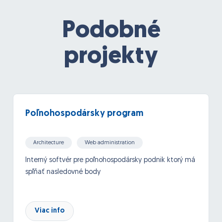
Podobné
projekty
Poľnohospodársky program
Architecture
Web administration
CMS, CRM systems
Websites
Databases
Interný softvér pre poľnohospodársky podnik ktorý má
spľňať nasledovné body
Skladové hospodárstvo
Viac info
Tvorba objednávok a evidencia