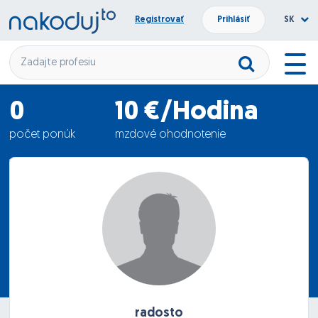
Registrovať
Prihlásiť
SK
0
10 €/Hodina
počet ponúk
mzdové ohodnotenie
13.05.2012
termín nástupu
radosto