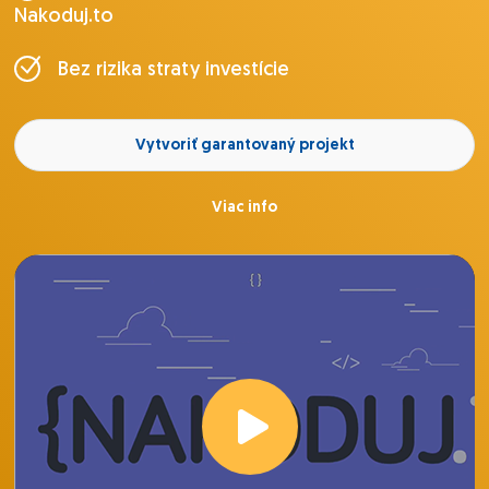
Nakoduj.to
Bez rizika straty investície
Vytvoriť garantovaný projekt
Viac info