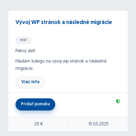
Vývoj WP stránok a následné migrácie
PHP
Pekný deň,
hľadám kolegu na vývoj wp stránok a následné
migrácie.
cena: 20€/hodina
Viac info
Migráciu by ste pokrývali len po technickej stránke.
Potrebné prístupy zabezpečíme. Cena za migráciu
paušálne 35€, prípadne dohodou.
Pridať ponuku
20 €
15.03.2025