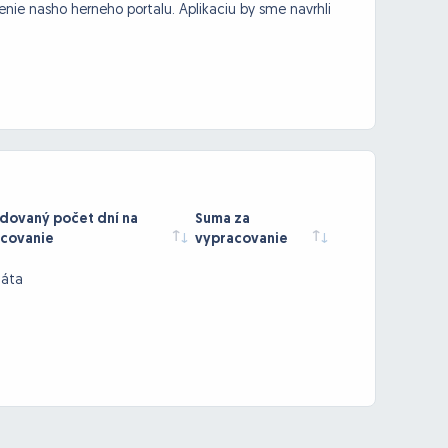
enie nasho herneho portalu. Aplikaciu by sme navrhli
ovaný počet dní na
Suma za
covanie
vypracovanie
dáta