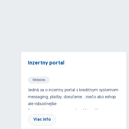
Inzertny portal
Websites
Jedná sa o inzertny portal s kreditnym systemom
messaging, platby, doručenie ...niečo ako eshop
ale robustnejšie
Frontend programator- odporúčte váš
framework!
Viac info
nativny optimalizovany kod ziadne cms, rýchly