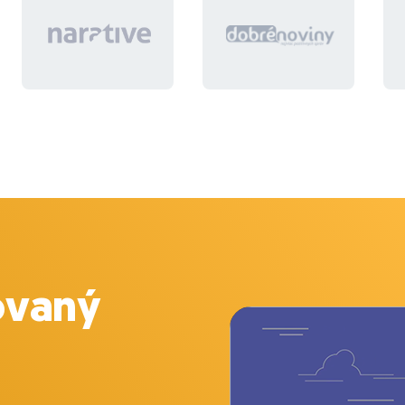
ovaný