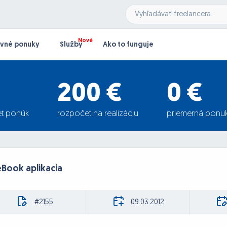
vné ponuky
Služby
Ako to funguje
200 €
0 €
t ponúk
rozpočet na realizáciu
priemerná ponu
eBook aplikacia
#2155
09.03.2012