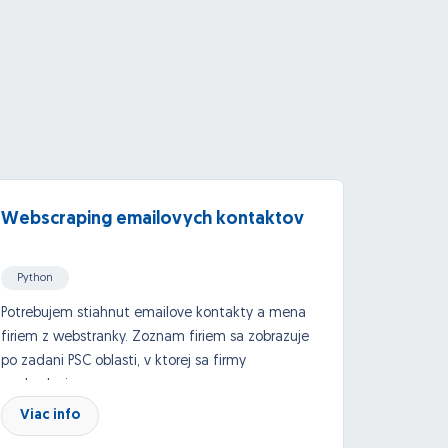
Webscraping emailovych kontaktov
Hľadá
zlučo
odosi
Python
Potrebujem stiahnut emailove kontakty a mena
Potrebu
firiem z webstranky. Zoznam firiem sa zobrazuje
pracov
po zadani PSC oblasti, v ktorej sa firmy
nasledo
nachadzaju.
Automa
Viac info
Viac
konkré
faktúry