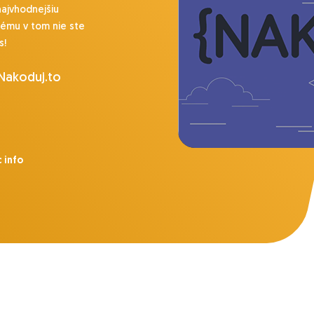
najvhodnejšiu
lému v tom nie ste
s!
 Nakoduj.to
 info