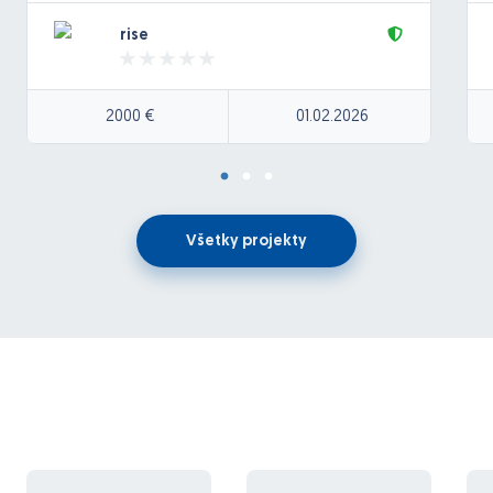
Vue.js 3 Composition API
rise
Three.js
GLSL shadery
2000 €
01.02.2026
WebGL/WebGL 2.0
Presnejsia napln, funkcie, termin, rozpocet po
dohode.
Všetky projekty