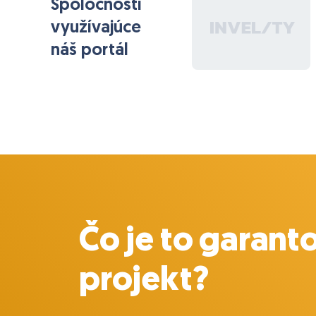
Spoločnosti
využívajúce
náš portál
Čo je to garant
projekt?