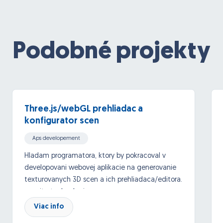
Podobné projekty
Three.js/webGL prehliadac a
konfigurator scen
Aps developement
Hladam programatora, ktory by pokracoval v
developovani webovej aplikacie na generovanie
texturovanych 3D scen a ich prehliadaca/editora.
pouzite technologie:
Viac info
TypeScript/JavaScript