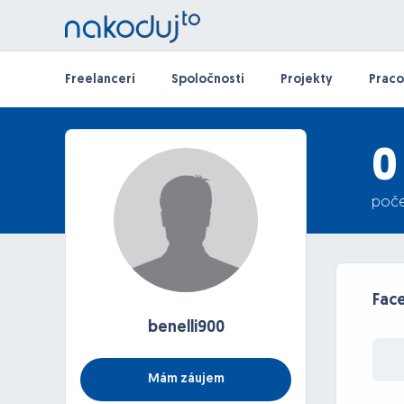
Freelanceri
Spoločnosti
Projekty
Praco
0
poče
Fac
benelli900
Mám záujem