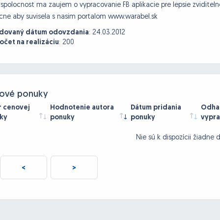
spolocnost ma zaujem o vypracovanie FB aplikacie pre lepsie zviditeln
cne aby suvisela s nasim portalom www.warabel.sk
dovaný dátum odovzdania
:
24.03.2012
očet na realizáciu
:
200
ové ponuky
r cenovej
Hodnotenie autora
Dátum pridania
Odhad
ky
ponuky
ponuky
vypra
Nie sú k dispozícii žiadne 
<
>