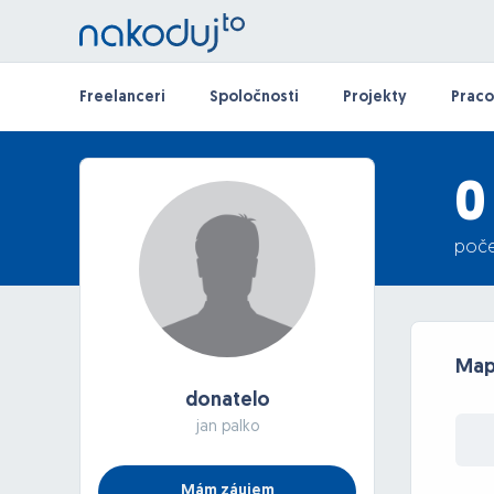
Freelanceri
Spoločnosti
Projekty
Praco
0
poče
Ma
donatelo
jan palko
Mám záujem