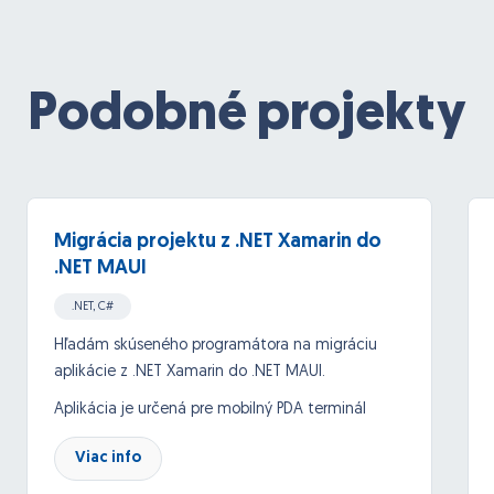
Podobné projekty
Migrácia projektu z .NET Xamarin do
.NET MAUI
.NET, C#
Hľadám skúseného programátora na migráciu
aplikácie z .NET Xamarin do .NET MAUI.
Aplikácia je určená pre mobilný PDA terminál
Zebra so systémom Android.
Viac info
Komunikácia je cez webservice (SOAP)