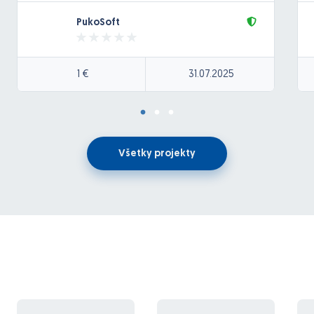
Aplikácia obsahuje:
PukoSoft
okno s nastaveniami – ukladanie dát do
zariadenia
okno na prihlásenie – volanie webservice na
1 €
31.07.2025
overenie užívateľa
okno na čítanie čiarových kódov (pomocou Zebra
EMDK)
okno na zobrazenie informácii o výrobku po
naskenovaní čiarového kódu
Všetky projekty
okno na zosnímanie lokácie
okno na uloženie dát do databázy cez
webservice