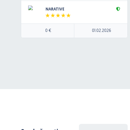
Backend bude postavený na cloudovej
NARATIVE
architektúre (Azure).
Pôjde o jednoduchú appku, ktorá umožnú
užívateľom nahrať zvukovú nahrávku, z ktorej sa
0 €
01.02.2026
bude generovať text (speech to text), text sa
bude dať následne upraviť v textovom editore a
výsledný text sa následne bude dať generovať
ako zvuková nahrávka cez (klon hlasu) cez
Elevanlabs. Výsledná nahrávka sa bude ukladať
do DB.