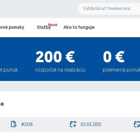
vné ponuky
Služby
Ako to funguje
200 €
0 €
t ponúk
rozpočet na realizáciu
priemerná ponu
pa
#2126
02.03.2012