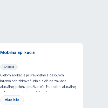
Mobilná aplikácia
Mobil
camer
Android
iOs aps (Xcode/Objective C/Swift/Cocoa)
Cieľom aplikácie je pravidelne z časových
Cieľ:
Vy
intervaloch získavať údaje z API na základe
desktop
ReactJS
API, Google API and others
aktuálnej polohz použivateľa. Po doslaní aktuálnej
služby 
polohy použivatelia na API aplikácia prijme
našej z
informácie, ktoré následne zobrazí na detailnej
registr
Viac info
Viac
podstránke. Pre viac informácií prosim
údaje z