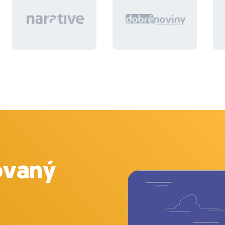
ovaný