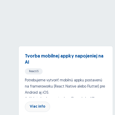
Tvorba mobilnej appky napojeniej na
AI
ReactJS
iOs aps (Xcode/Objective C/Swift/Cocoa)
Potrebujeme vytvoriť mobilnú appku postavenú
na frameroworku (React Native alebo Flutter) pre
Android
API, Google API and others
Android aj iOS.
Aplikácia bude napojená na ElevanLabs API a
Azure API - OpenAI.
Viac info
Databáza: NoSQL databáza