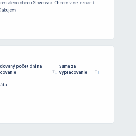
tom alebo obcou Slovenska. Chcem v nej oznacit
. Dakujem
ovaný počet dní na
Suma za
covanie
vypracovanie
dáta