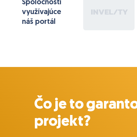
Spoločnosti
využívajúce
náš portál
Čo je to garant
projekt?