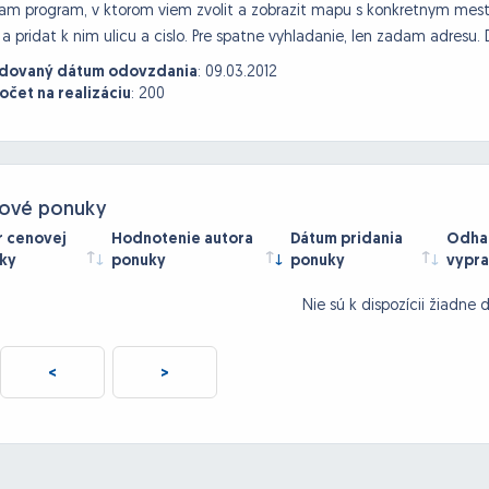
m program, v ktorom viem zvolit a zobrazit mapu s konkretnym mes
 a pridat k nim ulicu a cislo. Pre spatne vyhladanie, len zadam adresu
dovaný dátum odovzdania
:
09.03.2012
očet na realizáciu
:
200
ové ponuky
r cenovej
Hodnotenie autora
Dátum pridania
Odhad
ky
ponuky
ponuky
vypra
Nie sú k dispozícii žiadne 
<
>