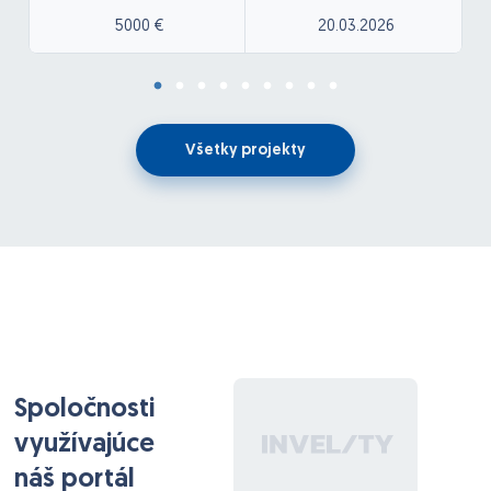
-termín začatia čo najskôr, záujem o dlhodobú
5000 €
20.03.2026
spoluprácu
Bezodkladné začatie na projekte
Po podpise NDA pošlem detailnú špecifiákciu s
vybraným dodávateľom
Všetky projekty
Spoločnosti
využívajúce
náš portál