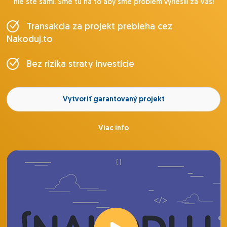
nie ste sami. Sme tu na to aby sme problém vyriešili za Vás!
Transakcia za projekt prebieha cez
Nakoduj.to
Bez rizika straty investície
Vytvoriť garantovaný projekt
Viac info