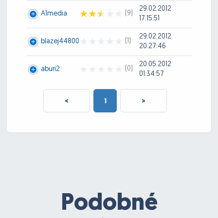
29.02.2012
(9)
A1media
17:15:51
29.02.2012
(1)
blazej44800
20:27:46
20.05.2012
(0)
aburi2
01:34:57
<
1
>
Podobné