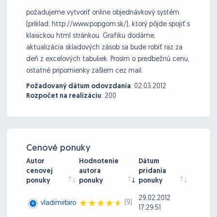
požadujeme vytvoriť online objednávkový systém
(príklad: http://www.popgom.sk/), ktorý pôjde spojiť s
klasickou html stránkou. Grafiku dodáme,
aktualizácia skladových zásob sa bude robiť raz za
deň z excelových tabuliek. Prosím o predbežnú cenu,
ostatné pripomienky zašlem cez mail.
Požadovaný dátum odovzdania
:
02.03.2012
Rozpočet na realizáciu
:
200
Cenové ponuky
Autor
Hodnotenie
Dátum
cenovej
autora
pridania
ponuky
ponuky
ponuky
29.02.2012
(9)
vladimirbiro
17:29:51