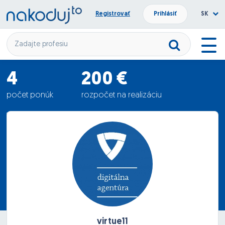
Registrovať
Prihlásiť
SK
4
200 €
počet ponúk
rozpočet na realizáciu
175 €
priemerná ponuka
virtue11