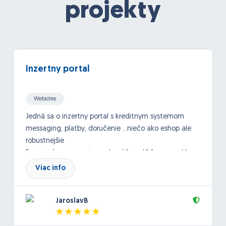
projekty
Inzertny portal
Websites
Jedná sa o inzertny portal s kreditnym systemom
messaging, platby, doručenie ...niečo ako eshop ale
robustnejšie
Frontend programator- odporúčte váš framework!
Viac info
nativny optimalizovany kod ziadne cms, rýchly user
friendly interface/layout
Upredonostňujeme človeka s referenciami v
JaroslavB
rovnakom alebo približnom segmente