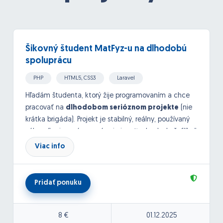
Šikovný študent MatFyz-u na dlhodobú
spoluprácu
PHP
HTML5, CSS3
Laravel
Hľadám študenta, ktorý žije programovaním a chce
pracovať na
dlhodobom serióznom projekte
(nie
krátka brigáda). Projekt je stabilný, reálny, používaný
zákazníkmi, a práca u nás nie je o “taskoch do šuflíka”.
Viac info
???? Technológie, s ktorými budeš robiť
Laravel
VPS (Ubuntu)
Pridať ponuku
Stripe Connect ďalšie platobné brány
8 €
01.12.2025
Blade / Tailwind