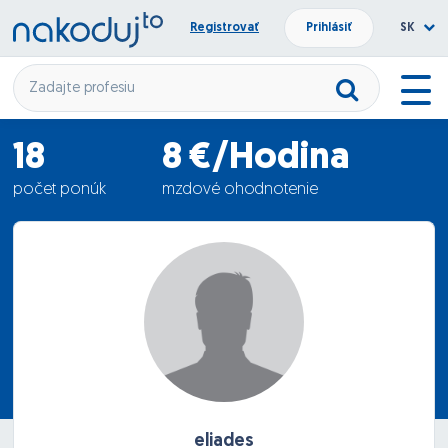
Registrovať
Prihlásiť
SK
18
8 €/Hodina
počet ponúk
mzdové ohodnotenie
06.03.2012
termín nástupu
eliades