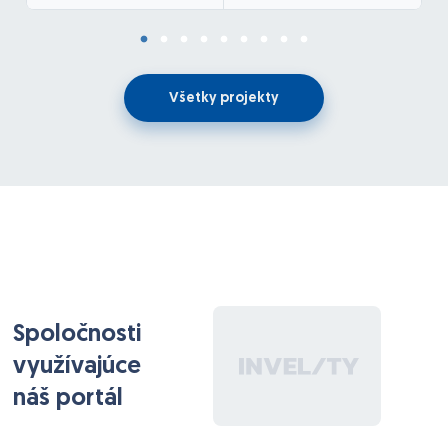
API integrácie
Občasné technické SEO
???? Náplň práce
Všetky projekty
Prvé 2–3 mesiace:
– zoznámenie s projektom
– jednoduchšie úpravy a maintenance
Následne:
– postupné dopracovávanie funkcií
– zodpovednosť za údržbu systému
– rôznorodé menšie aj väčšie úlohy (hľadám „človeka
pre všetko“)
Spoločnosti
????‍???? Ako sa bude pracovať
využívajúce
– Pracuješ samostatne, nie je tam tím programátorov
náš portál
– Úvodný pohovor spravia dvaja seniori, ktorí ťa
navedú