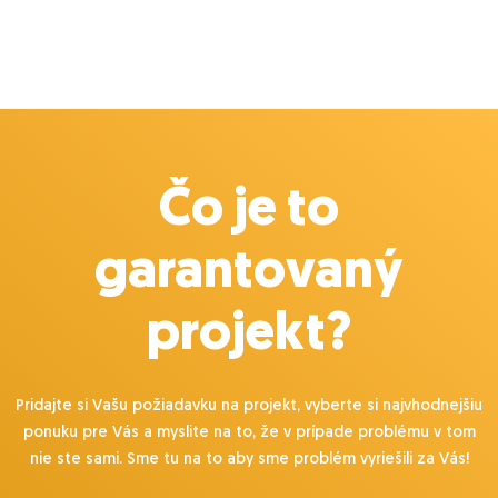
– Potom pracuješ sám, takže je dôležité, aby ťa
programovanie úprimne bavilo a aby si vedel veci
rýchlo naštudovať
???? Odmena
8 €/h počas 3-mesačnej skúšobnej doby
10 €/h, ak sa osvedčíš a budeš pokračovať dlhodobo
Čo je to
garantovaný
projekt?
Pridajte si Vašu požiadavku na projekt, vyberte si najvhodnejšiu
ponuku pre Vás a myslite na to, že v prípade problému v tom
nie ste sami. Sme tu na to aby sme problém vyriešili za Vás!