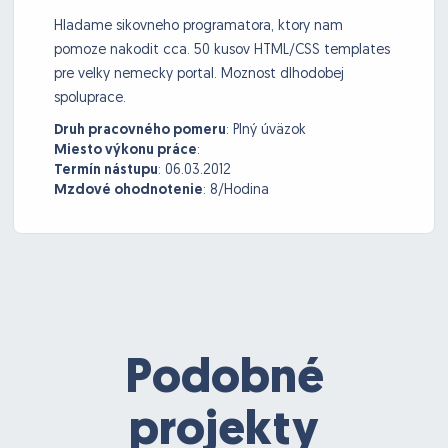
Hladame sikovneho programatora, ktory nam
pomoze nakodit cca. 50 kusov HTML/CSS templates
pre velky nemecky portal. Moznost dlhodobej
spoluprace.
Druh pracovného pomeru
:
Plný úväzok
Miesto výkonu práce
:
Termín nástupu
:
06.03.2012
Mzdové ohodnotenie
:
8/Hodina
Podobné
projekty