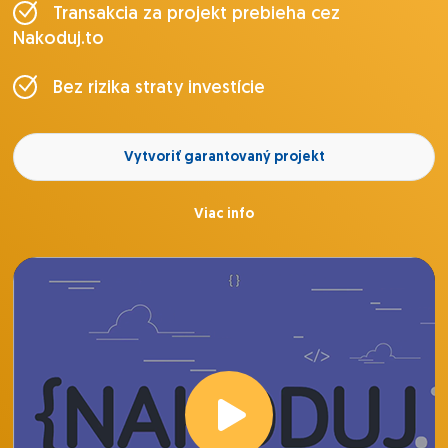
Transakcia za projekt prebieha cez
Nakoduj.to
Bez rizika straty investície
Vytvoriť garantovaný projekt
Viac info