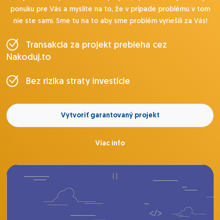
ponuku pre Vás a myslite na to, že v prípade problému v tom
nie ste sami. Sme tu na to aby sme problém vyriešili za Vás!
Transakcia za projekt prebieha cez
Nakoduj.to
Bez rizika straty investície
Vytvoriť garantovaný projekt
Viac info