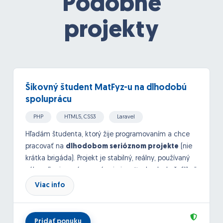
Podobné
projekty
Šikovný študent MatFyz-u na dlhodobú
spoluprácu
PHP
HTML5, CSS3
Laravel
Hľadám študenta, ktorý žije programovaním a chce
pracovať na
dlhodobom serióznom projekte
(nie
krátka brigáda). Projekt je stabilný, reálny, používaný
zákazníkmi, a práca u nás nie je o “taskoch do šuflíka”.
Viac info
???? Technológie, s ktorými budeš robiť
Laravel
VPS (Ubuntu)
Pridať ponuku