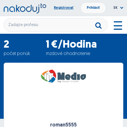
Registrovať
Prihlásiť
SK
2
1 €/Hodina
počet ponúk
mzdové ohodnotenie
31.05.2018
termín nástupu
roman5555