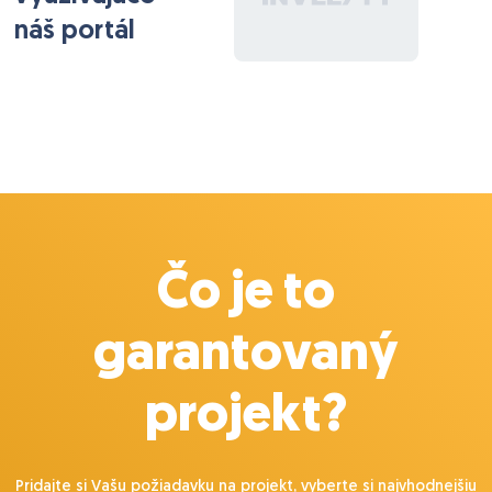
– Pracuješ samostatne, nie je tam tím programátorov
náš portál
– Úvodný pohovor spravia dvaja seniori, ktorí ťa
navedú
– Potom pracuješ sám, takže je dôležité, aby ťa
programovanie úprimne bavilo a aby si vedel veci
rýchlo naštudovať
???? Odmena
8 €/h počas 3-mesačnej skúšobnej doby
10 €/h, ak sa osvedčíš a budeš pokračovať dlhodobo
Čo je to
garantovaný
projekt?
Pridajte si Vašu požiadavku na projekt, vyberte si najvhodnejšiu