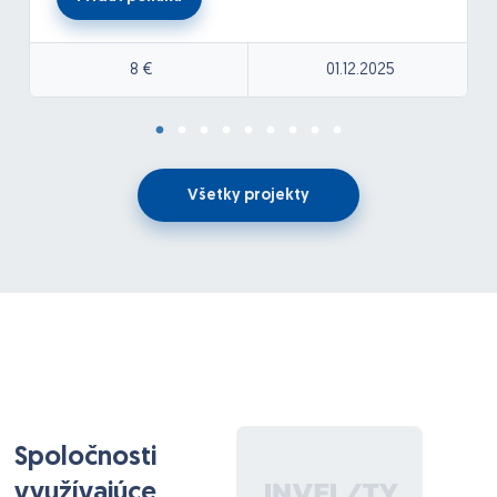
Stripe Connect ďalšie platobné brány
8 €
01.12.2025
Blade / Tailwind
API integrácie
Občasné technické SEO
???? Náplň práce
Všetky projekty
Prvé 2–3 mesiace:
– zoznámenie s projektom
– jednoduchšie úpravy a maintenance
Následne:
– postupné dopracovávanie funkcií
– zodpovednosť za údržbu systému
– rôznorodé menšie aj väčšie úlohy (hľadám „človeka
pre všetko“)
Spoločnosti
????‍???? Ako sa bude pracovať
využívajúce