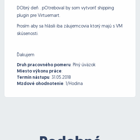
DObrý deň . pOtreboval by som vytvoriť shipping
plugin pre Virtuemart.
Prosím aby sa hlásili iba záujemcovia ktorý majú s VM
skúsenosti.
Ďakujem
Druh pracovného pomeru
:
Plný úväzok
Miesto výkonu práce
:
Termín nástupu
:
31.05.2018
Mzdové ohodnotenie
:
1/Hodina