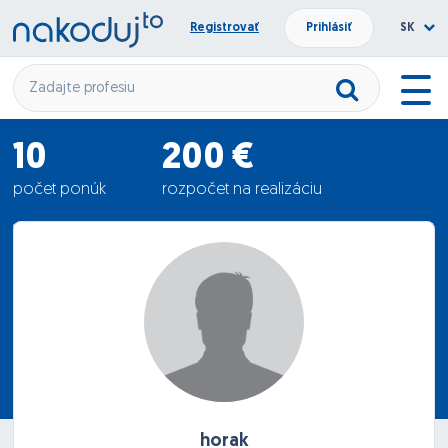
Registrovať
Prihlásiť
SK
10
200 €
počet ponúk
rozpočet na realizáciu
1785 €
priemerná ponuka
horak