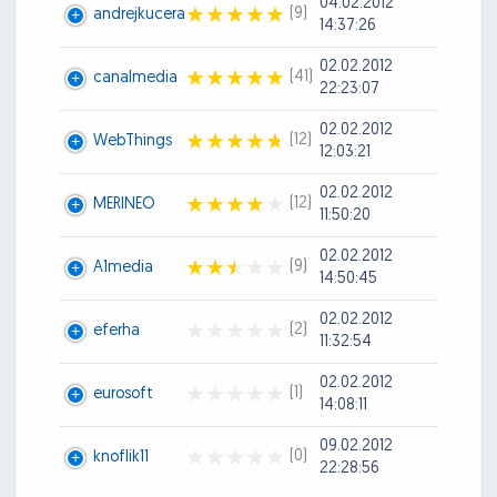
04.02.2012
(9)
andrejkucera
14:37:26
02.02.2012
(41)
canalmedia
22:23:07
02.02.2012
(12)
WebThings
12:03:21
02.02.2012
(12)
MERINEO
11:50:20
02.02.2012
(9)
A1media
14:50:45
02.02.2012
(2)
eferha
11:32:54
02.02.2012
(1)
eurosoft
14:08:11
09.02.2012
(0)
knoflik11
22:28:56