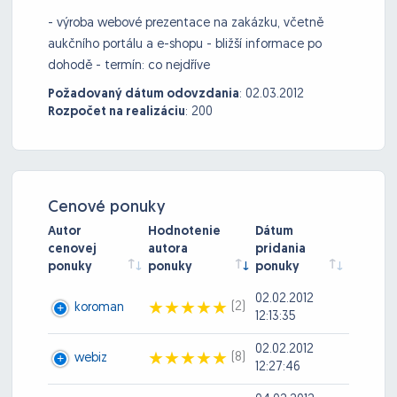
- výroba webové prezentace na zakázku, včetně
aukčního portálu a e-shopu - bližší informace po
dohodě - termín: co nejdříve
Požadovaný dátum odovzdania
:
02.03.2012
Rozpočet na realizáciu
:
200
Cenové ponuky
Autor
Hodnotenie
Dátum
cenovej
autora
pridania
ponuky
ponuky
ponuky
02.02.2012
(2)
koroman
12:13:35
02.02.2012
(8)
webiz
12:27:46