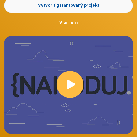
Vytvoriť garantovaný projekt
Viac info