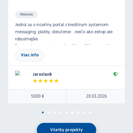
Websites
Jedná sa o inzertny portal s kreditnym systemom
messaging, platby, doručenie ...niečo ako eshop ale
robustnejšie
Frontend programator- odporúčte váš framework!
Viac info
nativny optimalizovany kod ziadne cms, rýchly user
friendly interface/layout
Upredonostňujeme človeka s referenciami v
JaroslavB
rovnakom alebo približnom segmente
-termín začatia čo najskôr, záujem o dlhodobú
5000 €
20.03.2026
spoluprácu
Bezodkladné začatie na projekte
Po podpise NDA pošlem detailnú špecifiákciu s
vybraným dodávateľom
Všetky projekty