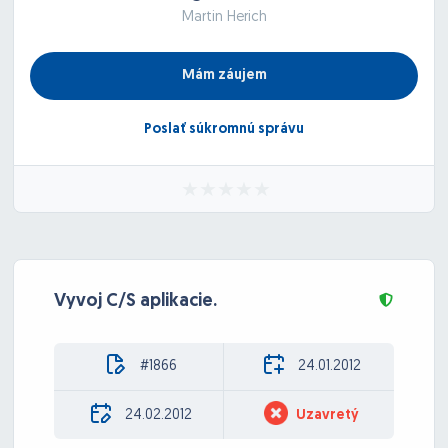
Martin Herich
Mám záujem
Poslať súkromnú správu
Vyvoj C/S aplikacie.
#1866
24.01.2012
24.02.2012
Uzavretý