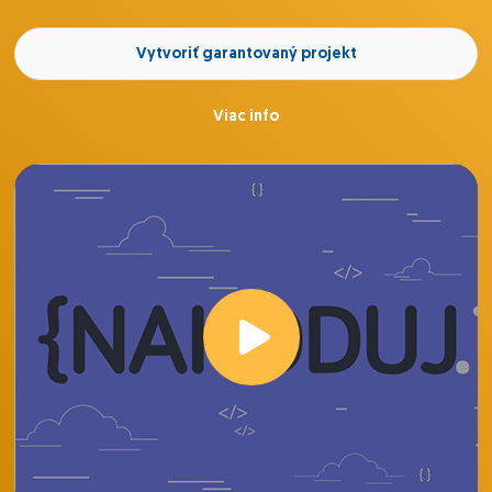
Vytvoriť garantovaný projekt
Viac info