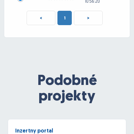
10:56:20
<
1
>
Podobné
projekty
Inzertny portal