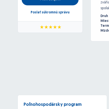
zváňa
spoľa
Poslať súkromnú správu
Druh
Mies
Term
Mzdo
Poľnohospodársky program