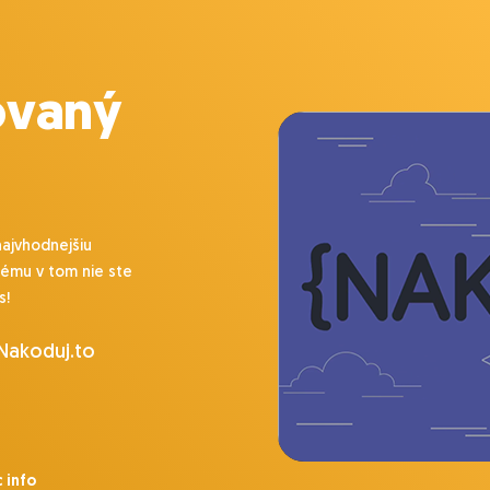
ovaný
najvhodnejšiu
lému v tom nie ste
s!
 Nakoduj.to
 info