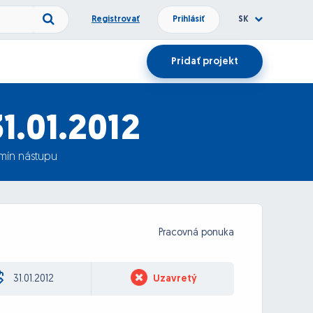
Registrovať
Prihlásiť
SK
Pridať projekt
31.01.2012
rmín nástupu
Pracovná ponuka
31.01.2012
Uzavretý