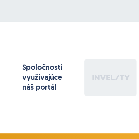
to budem mať na sklade a potom pri výkaze
práce pracovník použije niečo zo skladu a
automaticky tovar odíde zo skladu a taktiež sa
určitá časť záznamu prenesie do štatistiky firmy.)
Software by mal pri objednávke ktorá bude
zadaná vygenerovať objednávku v PDF a ešte
všetky údaje by sa mali dat exportovať do
excelu.
Spoločnosti
V prípade záujmu objasním všetky požiadavky z
našej strany e-mailom alebo osobne.
využívajúce
náš portál