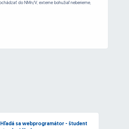
 dochádzať do NMn/V, externe bohužiaľ neberieme,
Hľadá sa webprogramátor - študent
Hľadá