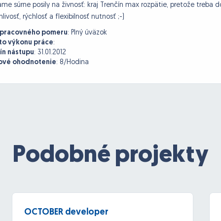
me súrne posily na živnosť: kraj Trenčín max rozpätie, pretože treba
hlivosť, rýchlosť a flexibilnosť nutnosť ;-)
 pracovného pomeru
:
Plný úväzok
to výkonu práce
:
ín nástupu
:
31.01.2012
vé ohodnotenie
:
8/Hodina
Podobné projekty
OCTOBER developer