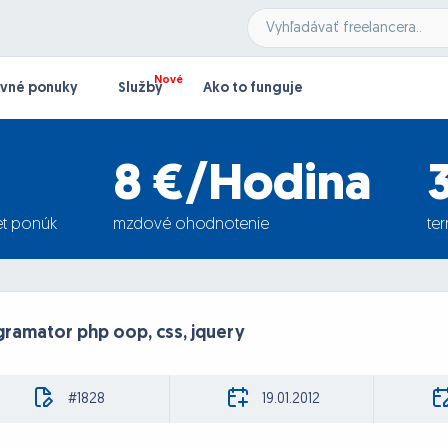
vné ponuky
Služby
Ako to funguje
8 €/Hodina
t ponúk
mzdové ohodnotenie
te
ramator php oop, css, jquery
#1828
19.01.2012