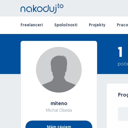
Freelanceri
Spoločnosti
Projekty
Praco
1
poče
Prog
miteno
Michal Obeda
Mám záujem