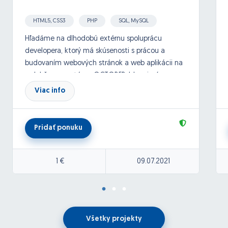
HTML5, CSS3
PHP
SQL, MySQL
Laravel
Hľadáme na dlhodobú extérnu spoluprácu
developera, ktorý má skúsenosti s prácou a
budovaním webových stránok a web aplikácii na
redakčnom systéme OCTOBER. Ide primárne o
projekty jednoduchšieho charakteru, ale v
Viac info
závislosti od tvojich schopností vieme delegovať
aj zložitejšie a zaujímavejšie projekty. V úvode ťa
vieme vyťažiť na cca 20 - 40 hod.mesačne.
Pridať ponuku
Ďakujeme za ponuky a tešíme sa na spoluprácu.
1 €
09.07.2021
Všetky projekty