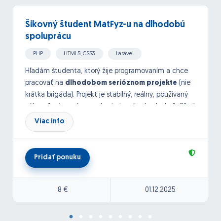
Šikovný študent MatFyz-u na dlhodobú
spoluprácu
PHP
HTML5, CSS3
Laravel
Hľadám študenta, ktorý žije programovaním a chce
pracovať na
dlhodobom serióznom projekte
(nie
krátka brigáda). Projekt je stabilný, reálny, používaný
zákazníkmi, a práca u nás nie je o “taskoch do šuflíka”.
Viac info
???? Technológie, s ktorými budeš robiť
Laravel
VPS (Ubuntu)
Pridať ponuku
Stripe Connect ďalšie platobné brány
8 €
01.12.2025
Blade / Tailwind
API integrácie