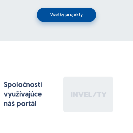
Občasné technické SEO
???? Náplň práce
Všetky projekty
Prvé 2–3 mesiace:
– zoznámenie s projektom
– jednoduchšie úpravy a maintenance
Následne:
– postupné dopracovávanie funkcií
– zodpovednosť za údržbu systému
– rôznorodé menšie aj väčšie úlohy (hľadám „človeka
pre všetko“)
Spoločnosti
????‍???? Ako sa bude pracovať
využívajúce
– Pracuješ samostatne, nie je tam tím programátorov
náš portál
– Úvodný pohovor spravia dvaja seniori, ktorí ťa
navedú
– Potom pracuješ sám, takže je dôležité, aby ťa
programovanie úprimne bavilo a aby si vedel veci