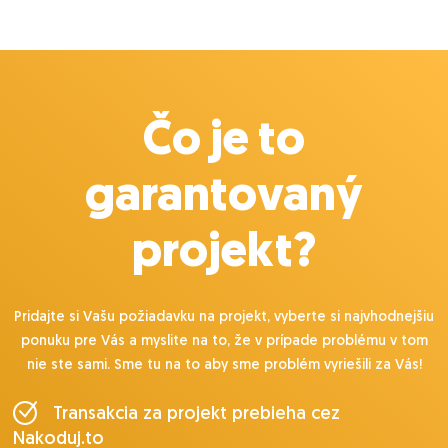
rýchlo naštudovať
???? Odmena
8 €/h počas 3-mesačnej skúšobnej doby
10 €/h, ak sa osvedčíš a budeš pokračovať dlhodobo
Čo je to
garantovaný
projekt?
Pridajte si Vašu požiadavku na projekt, vyberte si najvhodnejšiu
ponuku pre Vás a myslite na to, že v prípade problému v tom
nie ste sami. Sme tu na to aby sme problém vyriešili za Vás!
Transakcia za projekt prebieha cez
Nakoduj.to