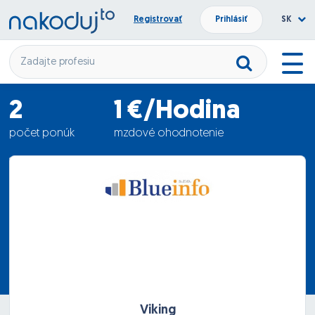
Registrovať
Prihlásiť
SK
2
1 €/Hodina
počet ponúk
mzdové ohodnotenie
15.02.2012
termín nástupu
Viking