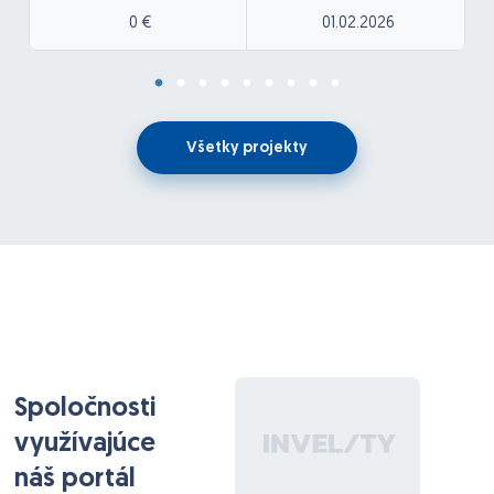
nahrať zvukovú nahrávku, z ktorej sa bude generovať
0 €
01.02.2026
text (speech to text), text sa bude dať následne
upraviť v textovom editore a výsledný text sa
následne bude dať generovať ako zvuková nahrávka
cez (klon hlasu) cez Elevanlabs. Výsledná nahrávka sa
bude ukladať do DB.
Všetky projekty
Spoločnosti
využívajúce
náš portál