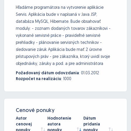
Hľadáme programátora na vytvorenie aplikácie
Servis. Aplikácia bude v napísaná v Java JSP,
databáza MySQL, Hibernate. Bude obsahovať
moduly: - zoznam dodaných tovarov zákazníkovi -
vykonané servisné práce - pravideľné servisné
prehliadky - plánovanie servisných technikov -
sledovanie záruk Aplikácia bude mať 2 úrovne
prístupových práv - pre zákazníka, ktorý uvidí svoje
objednávky, záruky a pod. a pre administrátora
Požadovaný dátum odovzdania
:
01.03.2012
Rozpočet na realizáciu
:
1000
Cenové ponuky
Autor
Hodnotenie
Dátum
cenovej
autora
pridania
ponuky
ponuky
ponuky