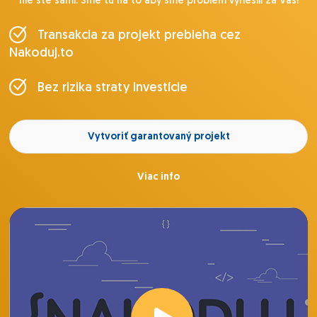
nie ste sami. Sme tu na to aby sme problém vyriešili za Vás!
Transakcia za projekt prebieha cez
Nakoduj.to
Bez rizika straty investície
Vytvoriť garantovaný projekt
Viac info