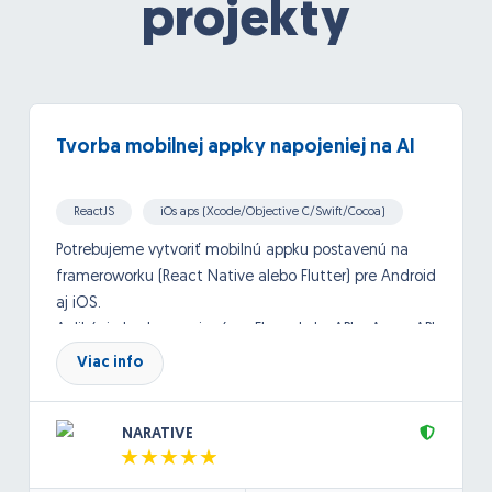
projekty
Tvorba mobilnej appky napojeniej na AI
ReactJS
iOs aps (Xcode/Objective C/Swift/Cocoa)
Android
API, Google API and others
Potrebujeme vytvoriť mobilnú appku postavenú na
frameroworku (React Native alebo Flutter) pre Android
aj iOS.
Aplikácia bude napojená na ElevanLabs API a Azure API
- OpenAI.
Viac info
Databáza: NoSQL databáza
Backend bude postavený na cloudovej architektúre
NARATIVE
(Azure).
Pôjde o jednoduchú appku, ktorá umožnú užívateľom