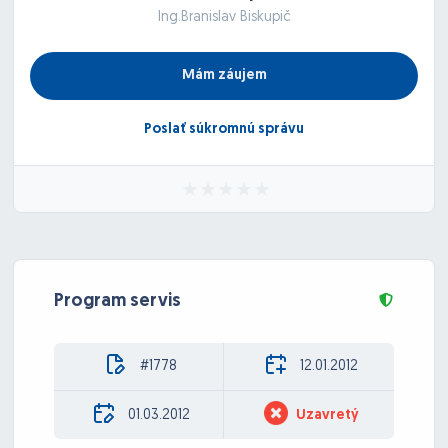
Ing.Branislav Biskupič
Mám záujem
Poslať súkromnú správu
Program servis
#1778
12.01.2012
01.03.2012
Uzavretý