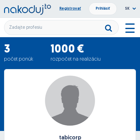
Registrovať
Prihlásiť
SK
3
1000 €
počet ponúk
rozpočet na realizáciu
900 €
priemerná ponuka
tabicorp