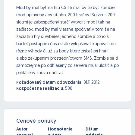
Mod by mal byť na hru CS 1.6 mal by to byť zombie
mod upravený aby utiahol 200 hračov (Server s 200
slotmi je zabespečený stačí vytvoriť mod) tak na
začiatok. mod by mal vlastne spočívať v tom že na
začiatku hry si vybereš jedného zombie a toho si
budeš postupom času stále vylepšovať kupovať mu
rôzne výhody či už za body ktore ziskaš pri hraní
alebo zakúpením prostredníctvom SMS. Zombie sa ti
samozrejme po odhlásený zo servera musí uložiť a po
prihlásený znovu načítať.
Požadovaný dátum odovzdania
:
01.11.2012
Rozpočet na realizáciu
:
500
Cenové ponuky
Autor
Hodnotenie
Dátum