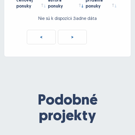
cenovej
autora
pridania
ponuky
ponuky
ponuky
Nie sú k dispozícii žiadne dáta
<
>
Podobné
projekty