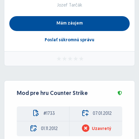
Jozef Tarčák
Mám záujem
Poslať súkromnú správu
Mod pre hru Counter Strike
#1733
07.01.2012
01.11.2012
Uzavretý