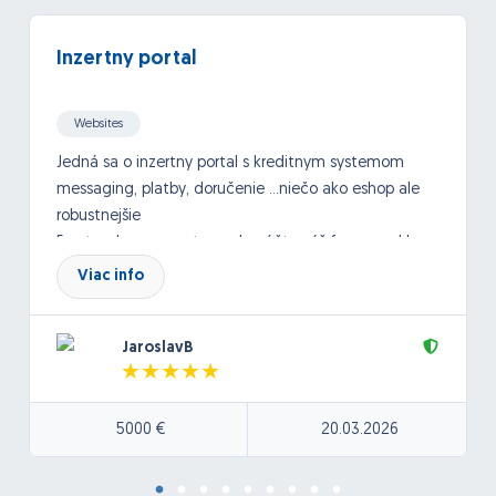
Inzertny portal
Websites
Jedná sa o inzertny portal s kreditnym systemom
messaging, platby, doručenie ...niečo ako eshop ale
robustnejšie
Frontend programator- odporúčte váš framework!
Viac info
nativny optimalizovany kod ziadne cms, rýchly user
friendly interface/layout
Upredonostňujeme človeka s referenciami v
JaroslavB
rovnakom alebo približnom segmente
-termín začatia čo najskôr, záujem o dlhodobú
5000 €
20.03.2026
spoluprácu
Bezodkladné začatie na projekte