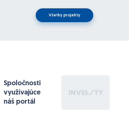
Po podpise NDA pošlem detailnú špecifiákciu s
vybraným dodávateľom
Všetky projekty
Spoločnosti
využívajúce
náš portál