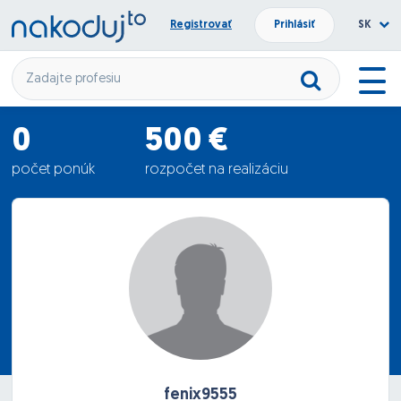
Registrovať
Prihlásiť
SK
0
500 €
počet ponúk
rozpočet na realizáciu
0 €
priemerná ponuka
fenix9555