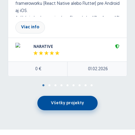
frameroworku (React Native alebo Flutter) pre Android
aj iOS.
Aplikácia bude napojená na ElevanLabs API a Azure API
- OpenAI.
Viac info
Databáza: NoSQL databáza
Backend bude postavený na cloudovej architektúre
NARATIVE
(Azure).
Pôjde o jednoduchú appku, ktorá umožnú užívateľom
nahrať zvukovú nahrávku, z ktorej sa bude generovať
0 €
01.02.2026
text (speech to text), text sa bude dať následne
upraviť v textovom editore a výsledný text sa
následne bude dať generovať ako zvuková nahrávka
cez (klon hlasu) cez Elevanlabs. Výsledná nahrávka sa
bude ukladať do DB.
Všetky projekty