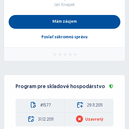
Ján Knapek
Mám záujem
Poslať súkromnú správu
Program pre skladové hospodárstvo
#1577
29.11.2011
31.12.2011
Uzavretý