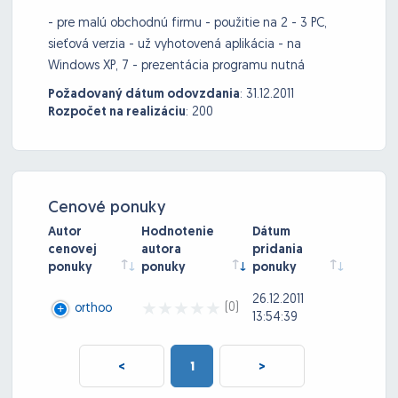
- pre malú obchodnú firmu - použitie na 2 - 3 PC,
sieťová verzia - už vyhotovená aplikácia - na
Windows XP, 7 - prezentácia programu nutná
Požadovaný dátum odovzdania
:
31.12.2011
Rozpočet na realizáciu
:
200
Cenové ponuky
Autor
Hodnotenie
Dátum
cenovej
autora
pridania
ponuky
ponuky
ponuky
26.12.2011
(0)
orthoo
13:54:39
<
1
>