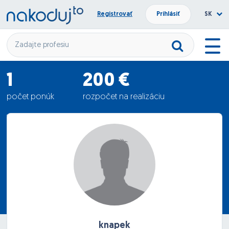
Registrovať
Prihlásiť
SK
1
200 €
počet ponúk
rozpočet na realizáciu
1000 €
priemerná ponuka
knapek