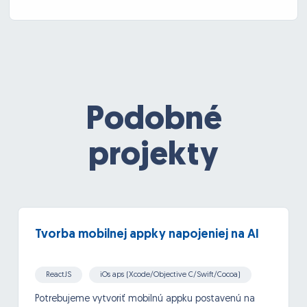
Podobné
projekty
Tvorba mobilnej appky napojeniej na AI
ReactJS
iOs aps (Xcode/Objective C/Swift/Cocoa)
Android
API, Google API and others
Potrebujeme vytvoriť mobilnú appku postavenú na