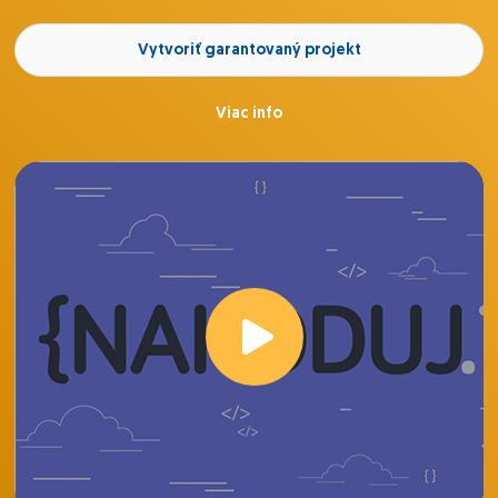
Vytvoriť garantovaný projekt
Viac info