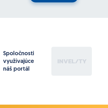
the logo or acronym placed prominently in the
center, with multiple illustrated bears incorporated
throughout the design. These bears should display a
variety of emotions such as happy, sad, excited, and
expressive moods to reflect personality, storytelling,
and emotional connection within the brand. The
overall style should feel playful, creative, and street-
inspired while remaining visually balanced so it does
not distract from people being filmed in front of it
Spoločnosti
využívajúce
náš portál