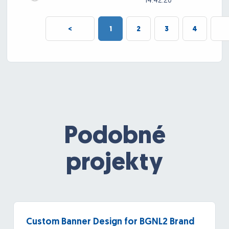
14:42:20
<
1
2
3
4
Podobné
projekty
Custom Banner Design for BGNL2 Brand