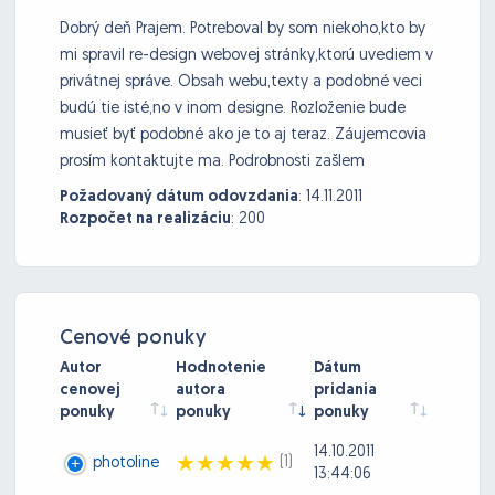
Dobrý deň Prajem. Potreboval by som niekoho,kto by
mi spravil re-design webovej stránky,ktorú uvediem v
privátnej správe. Obsah webu,texty a podobné veci
budú tie isté,no v inom designe. Rozloženie bude
musieť byť podobné ako je to aj teraz. Záujemcovia
prosím kontaktujte ma. Podrobnosti zašlem
Požadovaný dátum odovzdania
:
14.11.2011
Rozpočet na realizáciu
:
200
Cenové ponuky
Autor
Hodnotenie
Dátum
cenovej
autora
pridania
ponuky
ponuky
ponuky
14.10.2011
(1)
photoline
13:44:06