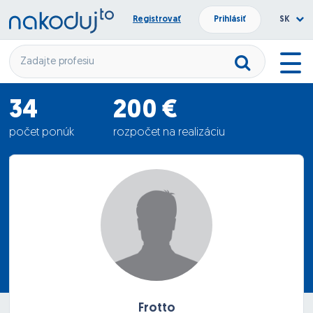
Registrovať
Prihlásiť
SK
34
200 €
počet ponúk
rozpočet na realizáciu
167.91 €
priemerná ponuka
Frotto