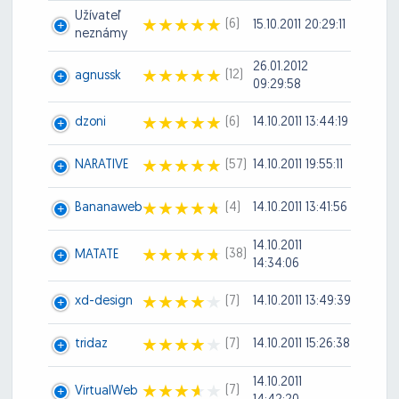
Užívateľ
(6)
15.10.2011 20:29:11
neznámy
26.01.2012
(12)
agnussk
09:29:58
dzoni
(6)
14.10.2011 13:44:19
NARATIVE
(57)
14.10.2011 19:55:11
Bananaweb
(4)
14.10.2011 13:41:56
14.10.2011
(38)
MATATE
14:34:06
xd-design
(7)
14.10.2011 13:49:39
tridaz
(7)
14.10.2011 15:26:38
14.10.2011
(7)
VirtualWeb