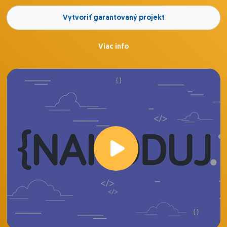
Vytvoriť garantovaný projekt
Viac info