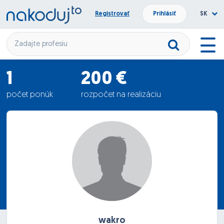
Registrovať
Prihlásiť
SK
1
200 €
počet ponúk
rozpočet na realizáciu
250 €
priemerná ponuka
wakro