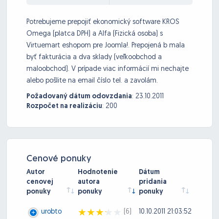
Potrebujeme prepojiť ekonomický software KROS
Omega (platca DPH) a Alfa (Fizická osoba) s
Virtuemart eshopom pre Joomla!. Prepojená b mala
byť fakturácia a dva sklady (veľkoobchod a
maloobchod). V prípade viac informácií mi nechajte
alebo pošlite na email číslo tel. a zavolám.
Požadovaný dátum odovzdania
:
23.10.2011
Rozpočet na realizáciu
:
200
Cenové ponuky
Autor
Hodnotenie
Dátum
cenovej
autora
pridania
ponuky
ponuky
ponuky
urobto
(6)
10.10.2011 21:03:52