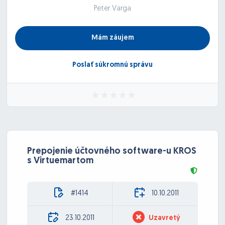
Peter Varga
Mám záujem
Poslať súkromnú správu
Prepojenie účtovného software-u KROS
s Virtuemartom
#1414
10.10.2011
23.10.2011
Uzavretý