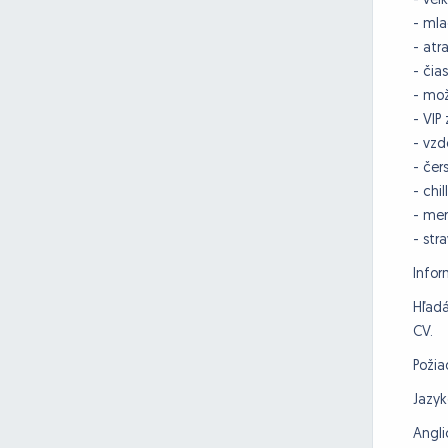
- veľ
- mla
- atr
- čia
- mož
- VIP
- vzd
- čer
- chi
- mer
- str
Infor
Hľadá
CV.
Poži
Jazyk
Angli