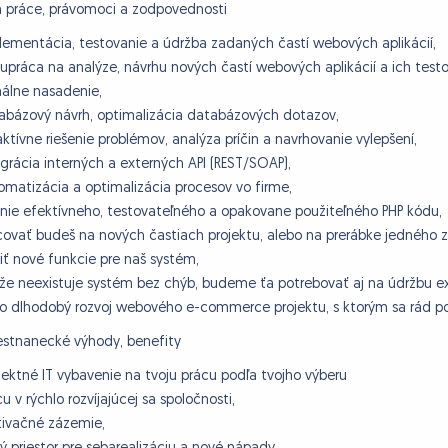
 práce, právomoci a zodpovednosti
lementácia, testovanie a údržba zadaných častí webových aplikácií,
lupráca na analýze, návrhu nových častí webových aplikácií a ich testov
nálne nasadenie,
abázový návrh, optimalizácia databázových dotazov,
aktívne riešenie problémov, analýza príčin a navrhovanie vylepšení,
egrácia interných a externých API (REST/SOAP),
omatizácia a optimalizácia procesov vo firme,
anie efektívneho, testovateľného a opakovane použiteľného PHP kódu,
covať budeš na nových častiach projektu, alebo na prerábke jedného z
riť nové funkcie pre naš systém,
že neexistuje systém bez chýb, budeme ťa potrebovať aj na údržbu ex
 o dlhodobý rozvoj webového e-commerce projektu, s ktorým sa rád po
stnanecké výhody, benefity
fektné IT vybavenie na tvoju prácu podľa tvojho výberu
cu v rýchlo rozvíjajúcej sa spoločnosti,
ivačné zázemie,