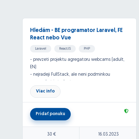
Hledám - BE programator Laravel, FE
React nebo Vue
Laravel
ReactJS
PHP
API, Google API and others
- prevzeti projektu agregatoru webcams (adult,
EN)
- nejradeji FullStack, ale neni podminkou
- muze byt i student
- vice v SZ
Viac info
Pridať ponuku
30 €
16.03.2023