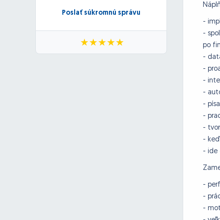
Náplň
Poslať súkromnú správu
- imp
- spo
po fi
- dat
- pro
- int
- aut
- pís
- pra
- tvo
- keď
- ide
Zame
- per
- prá
- mot