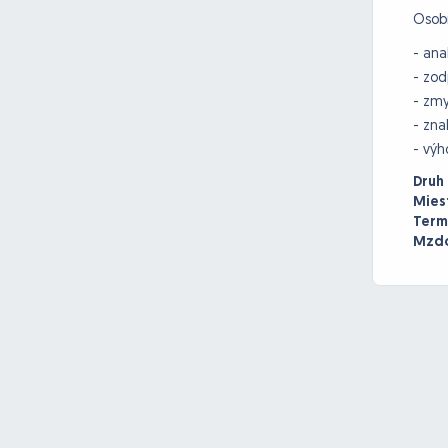
Osobn
- ana
- zod
- zmy
- zna
- výh
Druh
Mies
Term
Mzdo