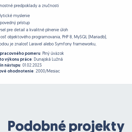
ostné predpoklady a zručnosti
lytické myslenie
povedný prístup
sel pre detail a kvalitné plnenie úloh
losť objektového programovania, PHP 8, MySQL (Mariadb),
odou je znalosť Laravel alebo Symfony frameworku,
 pracovného pomeru
:
Plný úväzok
to výkonu práce
:
Dunajská Lužná
ín nástupu
:
01.02.2023
vé ohodnotenie
:
2000/Mesiac
Podobné projekty