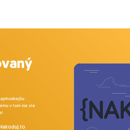
ovaný
najvhodnejšiu
lému v tom nie ste
s!
 Nakoduj.to