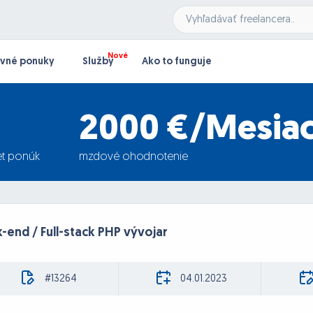
vné ponuky
Služby
Ako to funguje
2000 €/Mesia
t ponúk
mzdové ohodnotenie
-end / Full-stack PHP vývojar
#13264
04.01.2023