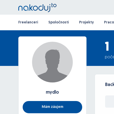
Freelanceri
Spoločnosti
Projekty
Praco
1
poče
Back
mydlo
Mám záujem