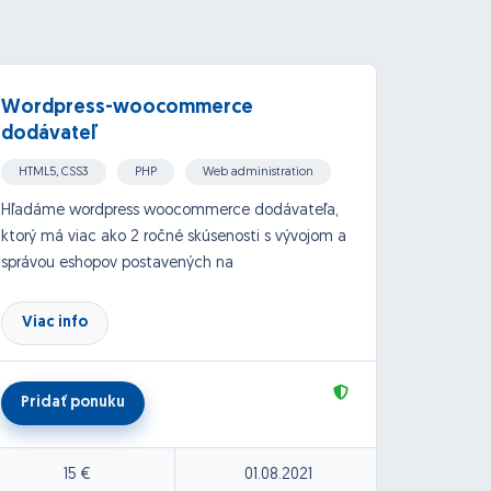
Wordpress-woocommerce
Inzer
dodávateľ
HTML5, CSS3
PHP
Web administration
Webd
Wordpress, Woocommerce
CMS, CRM systems
SQL, 
Hľadáme wordpress woocommerce dodávateľa,
Chcem s
ktorý má viac ako 2 ročné skúsenosti s vývojom a
podobn
správou eshopov postavených na
autobaz
woocommerce.
cene.
Požadujeme:
Viac info
Viac
Mal by 
minimálne 2 ročné skúsenosti
weby ( 
schopnosť vytvoriť eshop podľa funkčnej
fotogra
Pridať ponuku
Pri
špecifikácie a grafických podkladov
inzerát
pozná, alebo nájde funkčné a kompatibilné
sms, pr
pluginy
inzerát
15 €
01.08.2021
schopnosť dodržať dohodnuté termíny