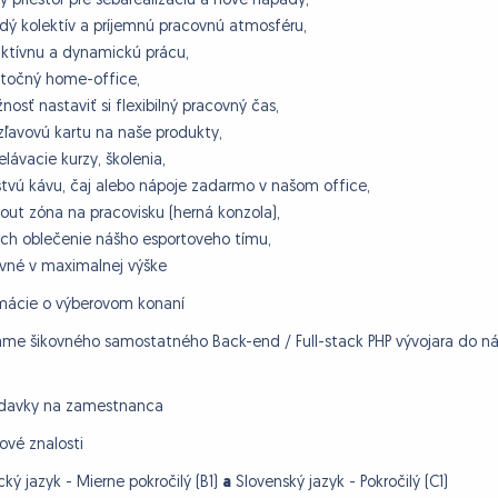
ký priestor pre sebarealizáciu a nové nápady,
dý kolektív a príjemnú pracovnú atmosféru,
aktívnu a dynamickú prácu,
stočný home-office,
nosť nastaviť si flexibilný pracovný čas,
 zľavovú kartu na naše produkty,
elávacie kurzy, školenia,
stvú kávu, čaj alebo nápoje zadarmo v našom office,
llout zóna na pracovisku (herná konzola),
ch oblečenie nášho esportoveho tímu,
avné v maximalnej výške
mácie o výberovom konaní
me šikovného samostatného Back-end / Full-stack PHP vývojara do ná
adavky na zamestnanca
ové znalosti
cký jazyk - Mierne pokročilý (B1)
a
Slovenský jazyk - Pokročilý (C1)