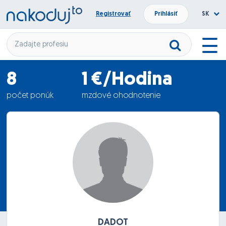
Registrovať
Prihlásiť
SK
8
1 €/Hodina
počet ponúk
mzdové ohodnotenie
21.07.2021
termín nástupu
DADOT