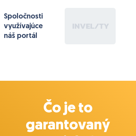
Spoločnosti
využívajúce
náš portál
Čo je to
garantovaný