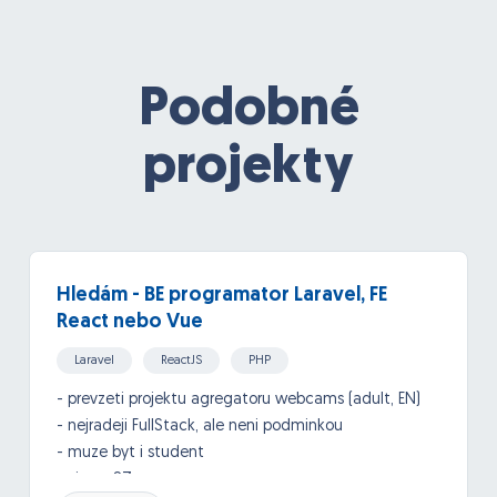
Podobné
projekty
Hledám - BE programator Laravel, FE
React nebo Vue
Laravel
ReactJS
PHP
API, Google API and others
- prevzeti projektu agregatoru webcams (adult, EN)
- nejradeji FullStack, ale neni podminkou
- muze byt i student
- vice v SZ