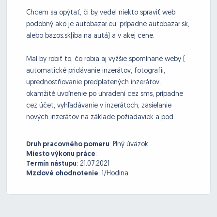
Chcem sa opýtať, či by vedel niekto spraviť web
podobný ako je autobazar.eu, prípadne autobazar.sk,
alebo bazos.sk(iba na autá) a v akej cene.
Mal by robiť to, čo robia aj vyžšie spomínané weby (
automatické pridávanie inzerátov, fotografii,
uprednostňovanie predplatených inzerátov,
okamžité uvoľnenie po uhradení cez sms, prípadne
cez účet, vyhľadávanie v inzerátoch, zasielanie
nových inzerátov na základe požiadaviek a pod.
Druh pracovného pomeru
:
Plný úväzok
Miesto výkonu práce
:
Termín nástupu
:
21.07.2021
Mzdové ohodnotenie
:
1/Hodina