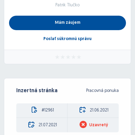
Patrik Tlučko
Mám záujem
Poslať súkromnú správu
Inzertná stránka
Pracovná ponuka
#12961
21.06.2021
21.07.2021
Uzavretý