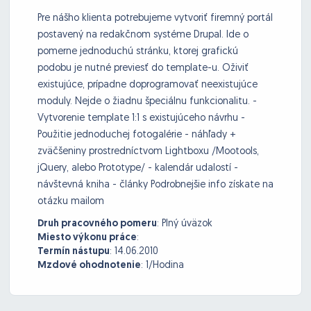
Pre nášho klienta potrebujeme vytvoriť firemný portál
postavený na redakčnom systéme Drupal. Ide o
pomerne jednoduchú stránku, ktorej grafickú
podobu je nutné previesť do template-u. Oživiť
existujúce, prípadne doprogramovať neexistujúce
moduly. Nejde o žiadnu špeciálnu funkcionalitu. -
Vytvorenie template 1:1 s existujúceho návrhu -
Použitie jednoduchej fotogalérie - náhľady +
zväčšeniny prostredníctvom Lightboxu /Mootools,
jQuery, alebo Prototype/ - kalendár udalostí -
návštevná kniha - články Podrobnejšie info získate na
otázku mailom
Druh pracovného pomeru
:
Plný úväzok
Miesto výkonu práce
:
Termín nástupu
:
14.06.2010
Mzdové ohodnotenie
:
1/Hodina