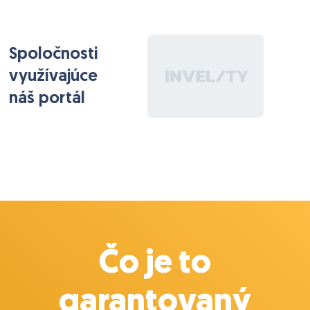
– zodpovednosť za údržbu systému
– rôznorodé menšie aj väčšie úlohy (hľadám „človeka
pre všetko“)
Spoločnosti
????‍???? Ako sa bude pracovať
využívajúce
– Pracuješ samostatne, nie je tam tím programátorov
náš portál
– Úvodný pohovor spravia dvaja seniori, ktorí ťa
navedú
– Potom pracuješ sám, takže je dôležité, aby ťa
programovanie úprimne bavilo a aby si vedel veci
rýchlo naštudovať
???? Odmena
8 €/h počas 3-mesačnej skúšobnej doby
10 €/h, ak sa osvedčíš a budeš pokračovať dlhodobo
Čo je to
garantovaný