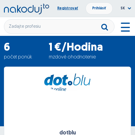
Registrovať
Prihlásiť
SK
6
1 €/Hodina
počet ponúk
mzdové ohodnotenie
14.06.2010
termín nástupu
dotblu