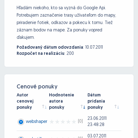
Hľadám niekoho, kto sa vyzná do Google Api.
Potrebujem zaznačenie trasy užívateľom do mapy,
priradenie fotiek, odkazov a pokecu k tomu. Tiež
záznam bodov na mape. Za ponuky vopred
ďakujem.
Požadovaný dátum odovzdania
:
10.07.2011
Rozpočet na realizáciu
:
200
Cenové ponuky
Autor
Hodnotenie
Dátum
cenovej
autora
pridania
ponuky
ponuky
ponuky
23.06.2011
(0)
webshaper
23:48:28
03.07.2011