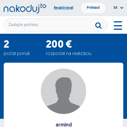
Registrovať
Prihlásiť
SK
2
200 €
počet ponúk
rozpočet na realizáciu
275 €
priemerná ponuka
armind