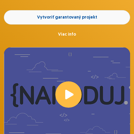
Vytvoriť garantovaný projekt
Viac info