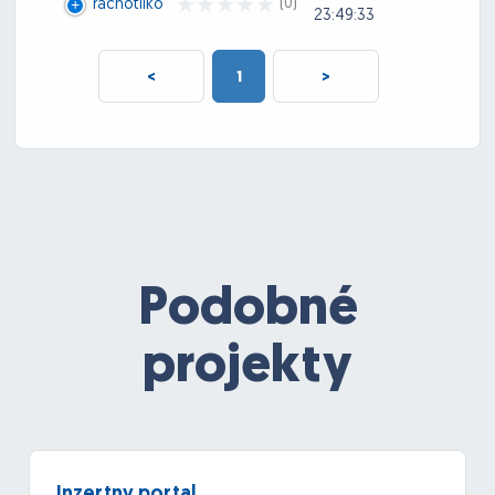
(0)
rachotilko
23:49:33
<
1
>
Podobné
projekty
Inzertny portal