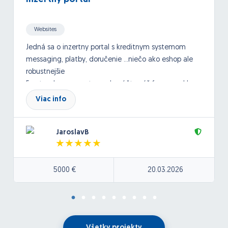
Websites
Jedná sa o inzertny portal s kreditnym systemom
messaging, platby, doručenie ...niečo ako eshop ale
robustnejšie
Frontend programator- odporúčte váš framework!
Viac info
nativny optimalizovany kod ziadne cms, rýchly user
friendly interface/layout
Upredonostňujeme človeka s referenciami v
JaroslavB
rovnakom alebo približnom segmente
-termín začatia čo najskôr, záujem o dlhodobú
5000 €
20.03.2026
spoluprácu
Bezodkladné začatie na projekte
Po podpise NDA pošlem detailnú špecifiákciu s
vybraným dodávateľom
Všetky projekty