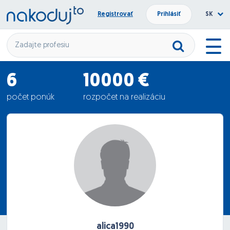
Registrovať
Prihlásiť
SK
6
10000 €
počet ponúk
rozpočet na realizáciu
5916.67 €
priemerná ponuka
alica1990