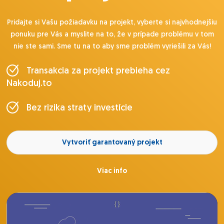
Pridajte si Vašu požiadavku na projekt, vyberte si najvhodnejšiu
ponuku pre Vás a myslite na to, že v prípade problému v tom
nie ste sami. Sme tu na to aby sme problém vyriešili za Vás!
Transakcia za projekt prebieha cez
Nakoduj.to
Bez rizika straty investície
Vytvoriť garantovaný projekt
Viac info