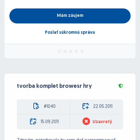
Mám záujem
Poslať súkromnú správu
tvorba komplet browesr hry
#1040
22.05.2011
15.09.2011
Uzavretý