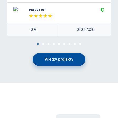
Backend bude postavený na cloudovej architektúre
NARATIVE
(Azure).
Pôjde o jednoduchú appku, ktorá umožnú užívateľom
nahrať zvukovú nahrávku, z ktorej sa bude generovať
0 €
01.02.2026
text (speech to text), text sa bude dať následne
upraviť v textovom editore a výsledný text sa
následne bude dať generovať ako zvuková nahrávka
cez (klon hlasu) cez Elevanlabs. Výsledná nahrávka sa
bude ukladať do DB.
Všetky projekty