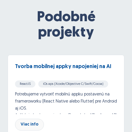
Podobné
projekty
Tvorba mobilnej appky napojeniej na AI
ReactJS
iOs aps (Xcode/Objective C/Swift/Cocoa)
Android
API, Google API and others
Potrebujeme vytvoriť mobilnú appku postavenú na
frameroworku (React Native alebo Flutter) pre Android
aj iOS.
Aplikácia bude napojená na ElevanLabs API a Azure API
- OpenAI.
Viac info
Databáza: NoSQL databáza