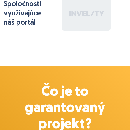
Spoločnosti
využívajúce
náš portál
Čo je to
garantovaný
projekt?