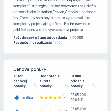
Zdravím, potrebovala by som dať naprogrmaovať
kompletnú strategickú online browserovu hru. Niečo
na sposob ako je Ikariam,Travian,Grepolis a podobne
hry. Chcela by som aby ste mi to vypracovali ako
kompletny projekt aj s grafikou. Prosim navrhnite
približnú cenu a dobu vypracovania projektu.
Požadovaný dátum odovzdania
:
15.09.2011
Rozpočet na realizáciu
:
10000
Cenové ponuky
Autor
Hodnotenie
Dátum
cenovej
autora
pridania
ponuky
ponuky
ponuky
23.05.2011
(2)
Parallaq
09:04:41
23.05.2011