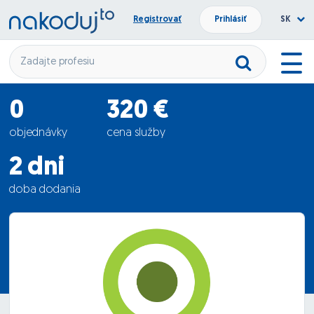
Registrovať
Prihlásiť
SK
0
320 €
objednávky
cena služby
2 dni
doba dodania