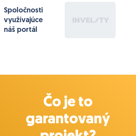
Spoločnosti
využívajúce
náš portál
Čo je to
garantovaný