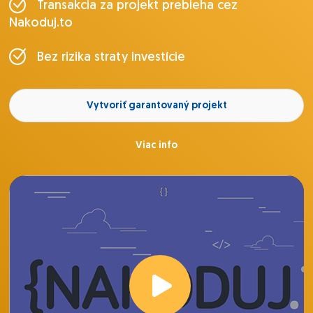
Transakcia za projekt prebieha cez
Nakoduj.to
Bez rizika straty investície
Vytvoriť garantovaný projekt
Viac info