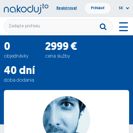
Registrovať
Prihlásiť
SK
0
2999 €
objednávky
cena služby
40 dní
doba dodania