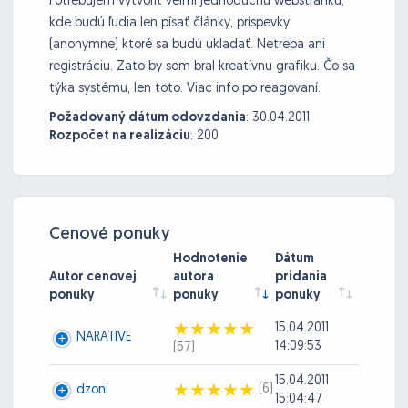
Potrebujem vytvoriť veľmi jednoduchú webstránku,
kde budú ľudia len písať články, príspevky
(anonymne) ktoré sa budú ukladať. Netreba ani
registráciu. Zato by som bral kreatívnu grafiku. Čo sa
týka systému, len toto. Viac info po reagovaní.
Požadovaný dátum odovzdania
:
30.04.2011
Rozpočet na realizáciu
:
200
Cenové ponuky
Hodnotenie
Dátum
Autor cenovej
autora
pridania
ponuky
ponuky
ponuky
15.04.2011
NARATIVE
14:09:53
(57)
15.04.2011
(6)
dzoni
15:04:47