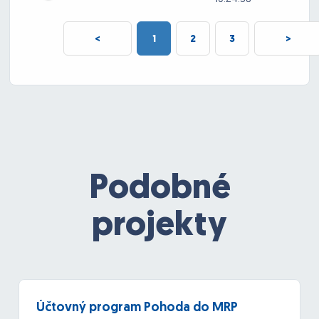
<
1
2
3
>
Podobné
projekty
Účtovný program Pohoda do MRP