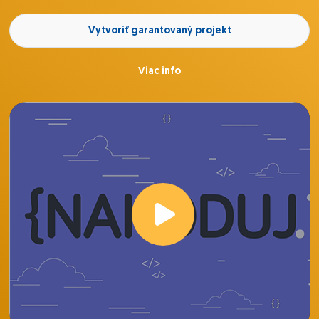
Vytvoriť garantovaný projekt
Viac info