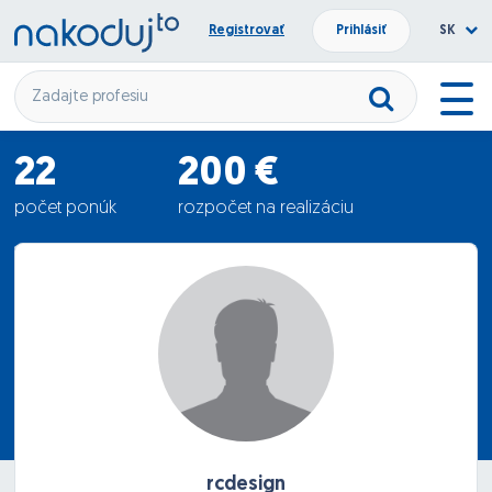
Registrovať
Prihlásiť
SK
22
200 €
počet ponúk
rozpočet na realizáciu
128.41 €
priemerná ponuka
rcdesign