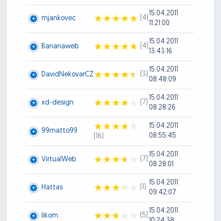
15.04.2011
(4)
mjankovec
11:21:00
15.04.2011
(4)
Bananaweb
13:43:16
15.04.2011
(3)
DavidNekovarCZ
08:48:09
15.04.2011
(7)
xd-design
08:28:26
15.04.2011
99matto99
08:55:45
(16)
15.04.2011
(7)
VirtualWeb
08:28:01
15.04.2011
(1)
Hattas
09:42:07
15.04.2011
(5)
likom
10:24:38