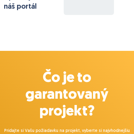
náš portál
Čo je to
garantovaný
projekt?
Pridajte si Vašu požiadavku na projekt, vyberte si najvhodnejšiu