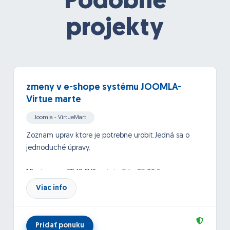
Podobné
projekty
zmeny v e-shope systému JOOMLA-
Virtue marte
Joomla - VirtueMart
Zoznam uprav ktore je potrebne urobit.Jedná sa o
jednoduché úpravy.
1.Postovne - CR 12 EUR - staty EU - 25,00 E
Upravit pri objednavani štáty - v systeme je iba
Viac info
Slovensko pridat ČR a staty EU
2.Akciove produkty znizit z 3 riadkov na 2 (6 poloziek)
3.Zvysit o jeden riadok novinky z 12 na 18 poloziek
Pridať ponuku