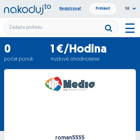
Registrovať
Prihlásiť
SK
0
1 €/Hodina
počet ponúk
mzdové ohodnotenie
15.02.2016
termín nástupu
roman5555