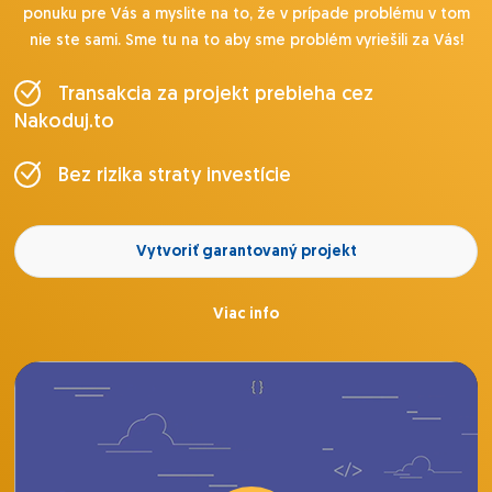
ponuku pre Vás a myslite na to, že v prípade problému v tom
nie ste sami. Sme tu na to aby sme problém vyriešili za Vás!
Transakcia za projekt prebieha cez
Nakoduj.to
Bez rizika straty investície
Vytvoriť garantovaný projekt
Viac info