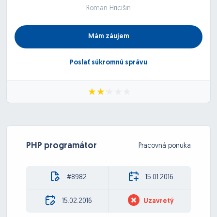
Roman Hricišin
Mám záujem
Poslať súkromnú správu
PHP programátor
Pracovná ponuka
#8982
15.01.2016
15.02.2016
Uzavretý