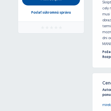
Skrip
cely 
Poslať súkromnú správu
musi 
obraz
termi
mozne
dni o
MANUA
Poža
Rozp
Cen
Auto
ponu
mire