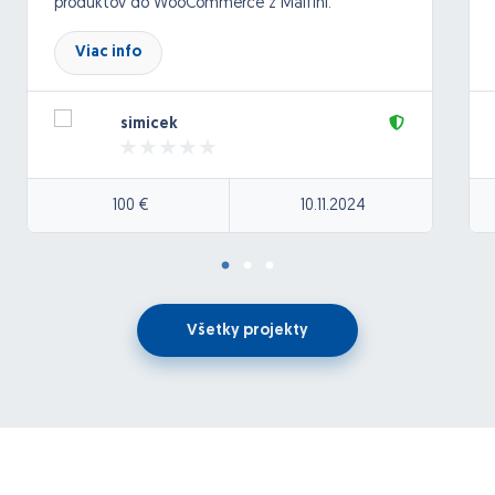
produktov do WooCommerce z Malfini.
Náhľad feedu:
Viac info
https://shop.malfini.com/api/v4/xml-feed/2
Preferujem napojenie cez WP All Import, no
simicek
nebránim sa aj inému riešeniu.
100 €
10.11.2024
Všetky projekty