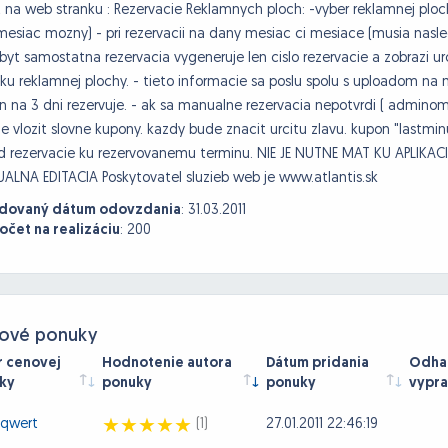
t na web stranku : Rezervacie Reklamnych ploch: -vyber reklamnej plo
mesiac mozny) - pri rezervacii na dany mesiac ci mesiace (musia nasle
byt samostatna rezervacia vygeneruje len cislo rezervacie a zobrazi u
ku reklamnej plochy. - tieto informacie sa poslu spolu s uploadom na 
n na 3 dni rezervuje. - ak sa manualne rezervacia nepotvrdi ( adminom )
 vlozit slovne kupony. kazdy bude znacit urcitu zlavu. kupon "lastmin
d rezervacie ku rezervovanemu terminu. NIE JE NUTNE MAT KU APLIKA
LNA EDITACIA Poskytovatel sluzieb web je www.atlantis.sk
dovaný dátum odovzdania
:
31.03.2011
očet na realizáciu
:
200
ové ponuky
r cenovej
Hodnotenie autora
Dátum pridania
Odhad
ky
ponuky
ponuky
vypra
kqwert
(1)
27.01.2011 22:46:19