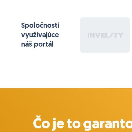
emailov.
Systém eviduje dátum pridania objednávky do
systému.
Spoločnosti
V rámci úprav by sme potrebovali:
využívajúce
1. Napojiť na ďalšie statusy automatické
náš portál
odoslanie emailov, t.j. keď bude objednávka v
určitom statuse dlhšie ako nejaký čas, systém
automaticky odošle na emailovú adresu
prednastavenú emailovú šablónu a zaeviduje jej
odoslanie ako zápis pri danej objednávke.
-- táto funkcionalita už funguje pre pár statusov,
potrebujeme ju teda rozšíriť na iné statusy a
priradiť konkrétnu šablónu a určiť konkrétne
časové okno.
2. Automatické zadanie spôsobu úhrady -
Čo je to garant
momentálne si spôsob úhrady nastavujeme pri