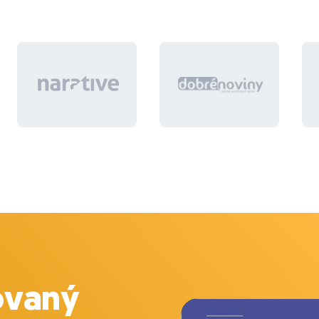
ovaný