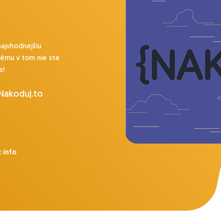
najvhodnejšiu
lému v tom nie ste
s!
 Nakoduj.to
 info