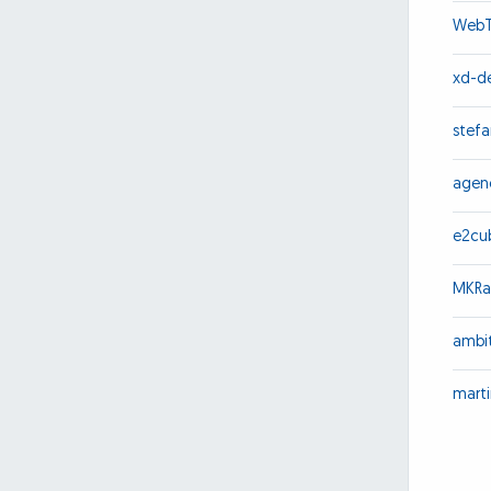
WebT
xd-d
stef
agen
e2cu
MKRa
ambi
mart