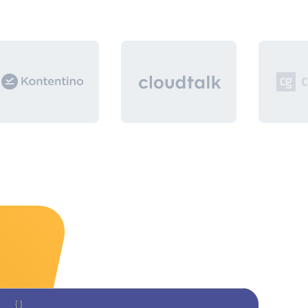
6. Moznost odosielat automaticke emaily na
vybrane dopyty, moznost tieto emaily upravovat,
pridavat prednastavene odpovede.
CRM by malo byt vytvorene s dokumentaciou,
aby sa v buducnosti, v pripade potreby vedelo
skalovat a nadstavovat o dalsie funkcie.