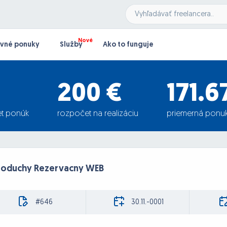
vné ponuky
Služby
Ako to funguje
200 €
171.6
t ponúk
rozpočet na realizáciu
priemerná ponu
noduchy Rezervacny WEB
#646
30.11.-0001