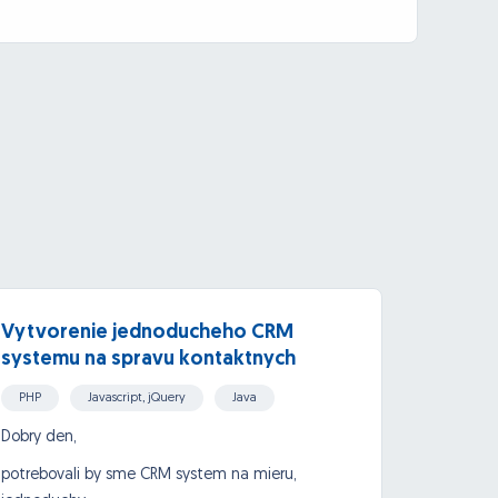
Vytvorenie jednoducheho CRM
Upra
systemu na spravu kontaktnych
formularov
PHP
Javascript, jQuery
Java
Wordp
SQL, MySQL
Dobry den,
Dobrý 
konkrét
potrebovali by sme CRM system na mieru,
zobrazi