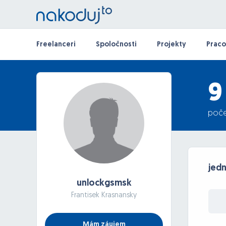
Freelanceri
Spoločnosti
Projekty
Praco
9
poče
jed
unlockgsmsk
Frantisek Krasnansky
Mám záujem