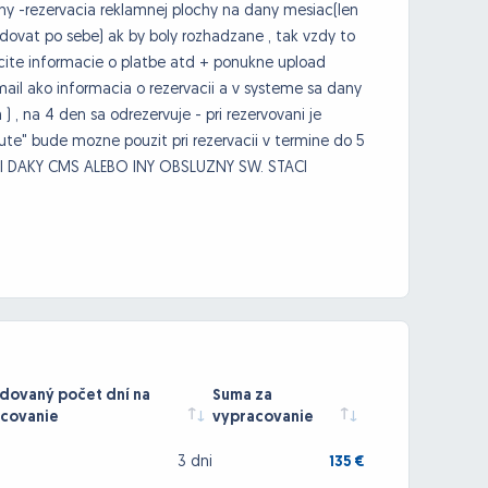
chy -rezervacia reklamnej plochy na dany mesiac(len
dovat po sebe) ak by boly rozhadzane , tak vzdy to
rcite informacie o platbe atd + ponukne upload
mail ako informacia o rezervacii a v systeme sa dany
 , na 4 den sa odrezervuje - pri rezervovani je
ute" bude mozne pouzit pri rezervacii v termine do 5
CII DAKY CMS ALEBO INY OBSLUZNY SW. STACI
ovaný počet dní na
Suma za
covanie
vypracovanie
3 dni
135 €