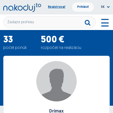
Registrovať
Prihlásiť
SK
33
500 €
počet ponúk
rozpočet na realizáciu
518.06 €
priemerná ponuka
Drimax