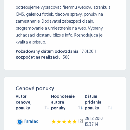
potrebujeme vypracovat firemnu webovu stranku s
CMS, galeriou fotiek, tlacove spravy, ponuky na
zamestnanie. Dodavatel zabazpeci dizajn,
programovanie a umiestnenie na web. Vybrany
uchadzaci dostanu blizsie info. Rozhodujuca je
kvalita a pristup.
Požadovaný dátum odovzdania
:
17.01.2011
Rozpočet na realizáciu
:
500
Cenové ponuky
Autor
Hodnotenie
Dátum
cenovej
autora
pridania
ponuky
ponuky
ponuky
28.12.2010
(2)
Parallaq
15:37:14