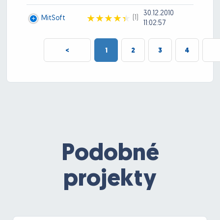
30.12.2010
(1)
MitSoft
11:02:57
<
1
2
3
4
Podobné
projekty