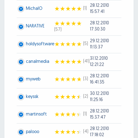
28.12.2010
(1)
MichalO
15:57:41
28.12.2010
NARATIVE
17:30:30
(57)
29.12.2010
(5)
holdysoftware
11:13:37
31.12.2010
(41)
canalmedia
12:21:22
28.12.2010
(3)
myweb
16:41:35
30.12.2010
(2)
keyssk
11:25:16
28.12.2010
(1)
martinsoft
15:37:47
28.12.2010
(4)
palooo
17:18:02