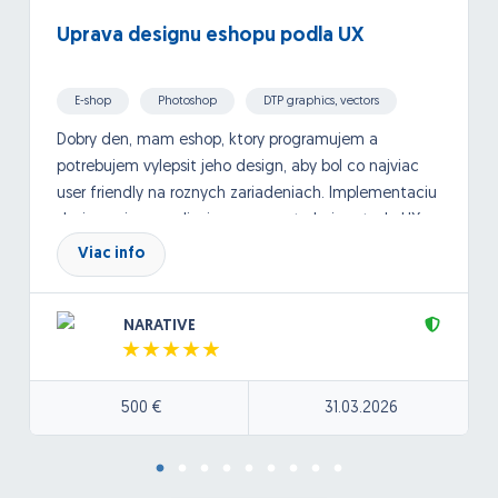
Uprava designu eshopu podla UX
E-shop
Photoshop
DTP graphics, vectors
Dobry den, mam eshop, ktory programujem a
potrebujem vylepsit jeho design, aby bol co najviac
user friendly na roznych zariadeniach. Implementaciu
designu si uz zrealizujem sam. potrebujem teda UX
poradenstvo a navrh. Dolezite su skusenosti.
Viac info
NARATIVE
500 €
31.03.2026