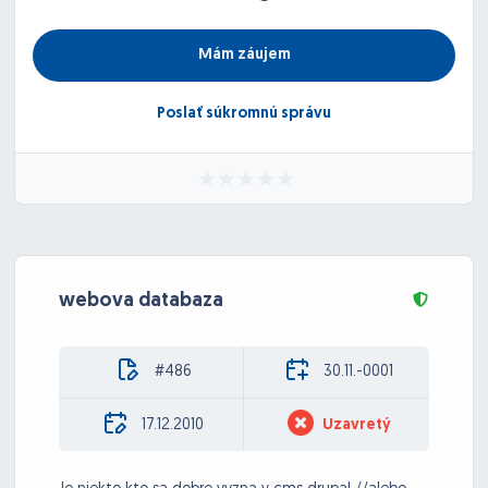
Mám záujem
Poslať súkromnú správu
webova databaza
#486
30.11.-0001
17.12.2010
Uzavretý