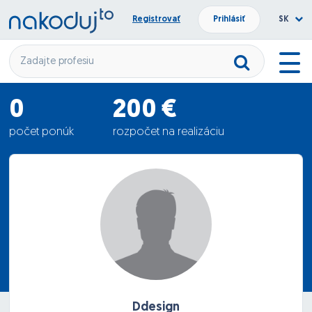
Registrovať
Prihlásiť
SK
0
200 €
počet ponúk
rozpočet na realizáciu
0 €
priemerná ponuka
Ddesign