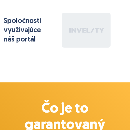
Spoločnosti
využívajúce
náš portál
Čo je to
garantovaný