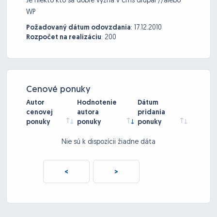
Je niekto kto sa dobre vyzna v cms drupal //alebo
WP
Požadovaný dátum odovzdania
:
17.12.2010
Rozpočet na realizáciu
:
200
Cenové ponuky
Autor
Hodnotenie
Dátum
cenovej
autora
pridania
ponuky
ponuky
ponuky
Nie sú k dispozícii žiadne dáta
<
>