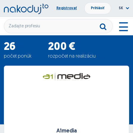
Registrovať
Prihlásiť
SK
26
200 €
počet ponúk
rozpočet na realizáciu
287.65 €
priemerná ponuka
A1media