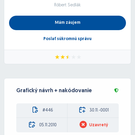
Róbert Sedlák
Mám záujem
Poslať súkromnú správu
Grafický návrh + nakódovanie
#446
30.11.-0001
05.11.2010
Uzavretý