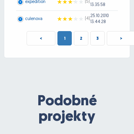
(5)
expedition
13:35:58
25.10.2010
(4)
culenova
13:44:28
<
1
2
3
>
Podobné
projekty