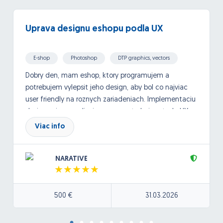
Uprava designu eshopu podla UX
E-shop
Photoshop
DTP graphics, vectors
Dobry den, mam eshop, ktory programujem a
potrebujem vylepsit jeho design, aby bol co najviac
user friendly na roznych zariadeniach. Implementaciu
designu si uz zrealizujem sam. potrebujem teda UX
poradenstvo a navrh. Dolezite su skusenosti.
Viac info
NARATIVE
500 €
31.03.2026