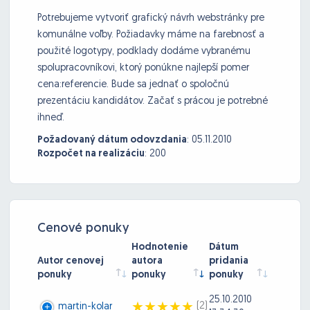
Potrebujeme vytvoriť grafický návrh webstránky pre
komunálne voľby. Požiadavky máme na farebnosť a
použité logotypy, podklady dodáme vybranému
spolupracovníkovi, ktorý ponúkne najlepší pomer
cena:referencie. Bude sa jednať o spoločnú
prezentáciu kandidátov. Začať s prácou je potrebné
ihneď.
Požadovaný dátum odovzdania
:
05.11.2010
Rozpočet na realizáciu
:
200
Cenové ponuky
Hodnotenie
Dátum
Autor cenovej
autora
pridania
ponuky
ponuky
ponuky
25.10.2010
(2)
martin-kolar