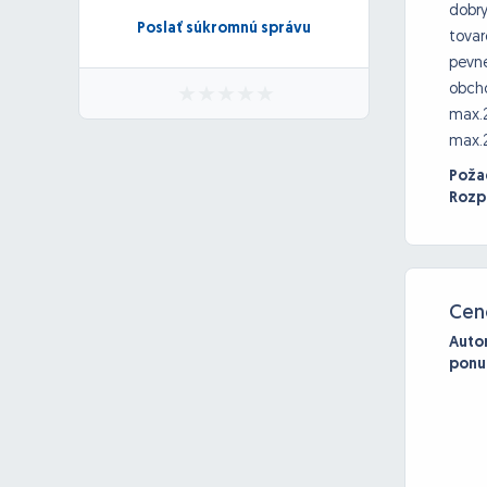
dobry
Poslať súkromnú správu
tovar
pevne
obcho
max.2
max.2
Poža
Rozp
Cen
Auto
ponu