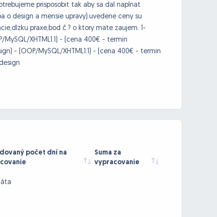
rebujeme prisposobit tak aby sa dal naplnat
ba o design a mensie upravy).uvedene ceny su
ie,dlzku praxe,bod č.? o ktory mate zaujem. 1-
P/MySQL/XHTML1.1) - (cena 400€ - termin
sign) - (OOP/MySQL/XHTML1.1) - (cena 400€ - termin
 design
ovaný počet dní na
Suma za
covanie
vypracovanie
dáta