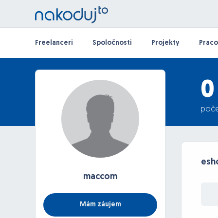
Freelanceri
Spoločnosti
Projekty
Praco
0
poče
esh
maccom
Mám záujem