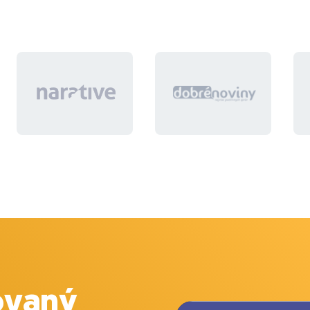
ovaný