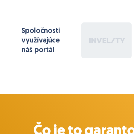
Spoločnosti
využívajúce
náš portál
Čo je to garant