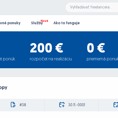
vné ponuky
Služby
Ako to funguje
200 €
0 €
t ponúk
rozpočet na realizáciu
priemerná ponu
opy
#38
30.11.-0001