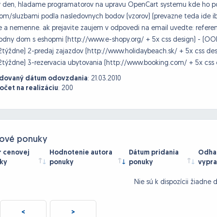
 den, hladame programatorov na upravu OpenCart systemu kde ho pot
om/sluzbami podla nasledovnych bodov (vzorov) (prevazne teda ide i
 a nemenne. ak prejavite zaujem v odpovedi na email uvedte: referenc
dny dom s eshopmi (http://www.e-shopy.org/ + 5x css design) - (OO
týždne) 2-predaj zajazdov (http://www.holidaybeach.sk/ + 5x css de
týždne) 3-rezervacia ubytovania (http://www.booking.com/ + 5x css
dovaný dátum odovzdania
:
21.03.2010
očet na realizáciu
:
200
ové ponuky
r cenovej
Hodnotenie autora
Dátum pridania
Odhad
ky
ponuky
ponuky
vypra
Nie sú k dispozícii žiadne 
<
>