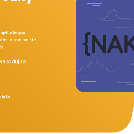
najvhodnejšiu
lému v tom nie ste
s!
 Nakoduj.to
 info