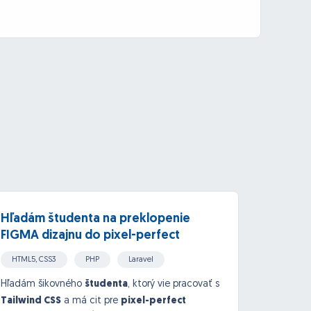
Hľadám študenta na preklopenie
Naist
FIGMA dizajnu do pixel-perfect
first
Tailwind (Laravel)
HTML5, CSS3
PHP
Laravel
Wordp
Javascript, jQuery
Hľadám šikovného
študenta
, ktorý vie pracovať s
Hľadám 
Tailwind CSS
a má cit pre
pixel-perfect
menší 