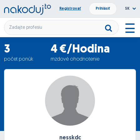
Registrovať
Prihlásiť
SK
3
4 €/Hodina
počet ponúk
mzdové ohodnotenie
20.07.2012
termín nástupu
nesskdc