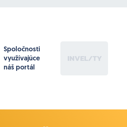
aj nám spolupráca osvedčí.
95% času pracujeme offsite. Návšteva v Bratislave
raz/dva razy do mesiaca poteší pre koordináciu práce
či zadaní.
Hoď nám CVčko, my sa ti ozveme ;)
Spoločnosti
využívajúce
náš portál