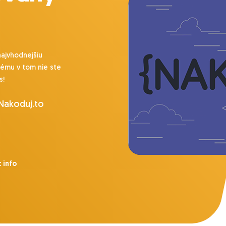
najvhodnejšiu
lému v tom nie ste
s!
 Nakoduj.to
 info