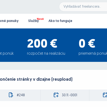
vné ponuky
Služby
Ako to funguje
200 €
0 €
t ponúk
rozpočet na realizáciu
priemerná ponu
nčenie stránky v dizajne (reupload)
#248
30.11.-0001