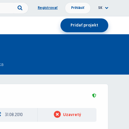
Registrovať
Prihlásiť
SK
Pridať projekt
ka
31.08.2010
Uzavretý