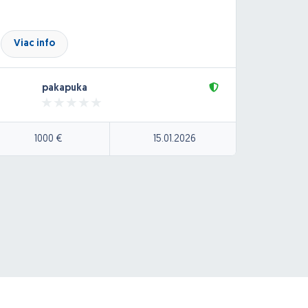
účtovn
synchro
prípadn
Viac info
Viac
možnos
prestas
pakapuka
plus
1000 €
15.01.2026