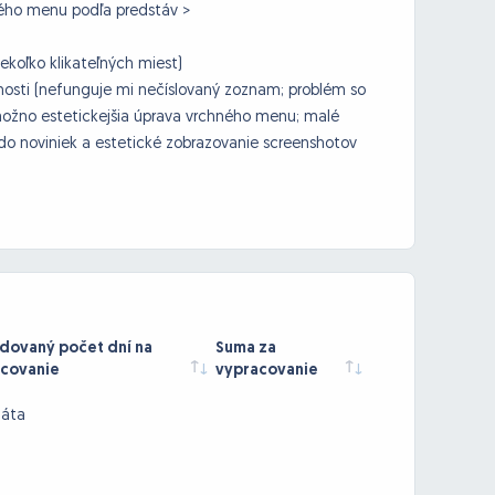
vého menu podľa predstáv >
iekoľko klikateľných miest)
obnosti (nefunguje mi nečíslovaný zoznam; problém so
ožno estetickejšia úprava vrchného menu; malé
do noviniek a estetické zobrazovanie screenshotov
ovaný počet dní na
Suma za
covanie
vypracovanie
dáta