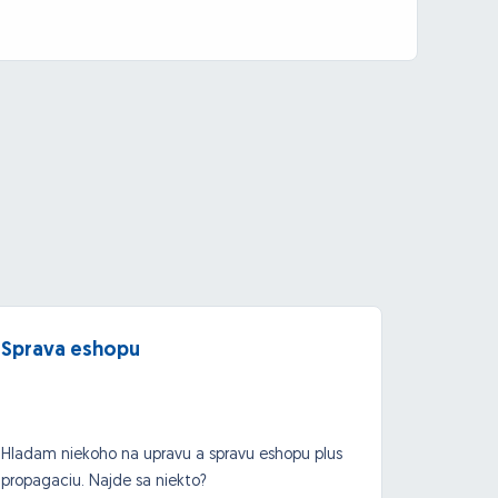
Sprava eshopu
Prepo
Hladam niekoho na upravu a spravu eshopu plus
Pre ná
propagaciu. Najde sa niekto?
program