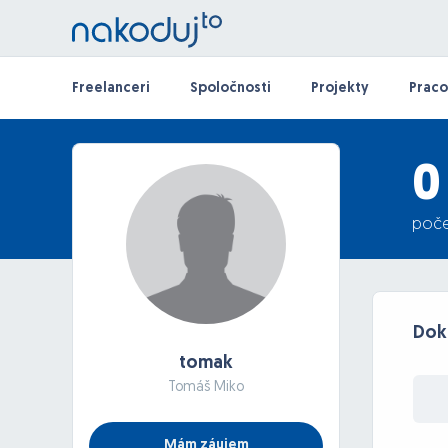
Freelanceri
Spoločnosti
Projekty
Praco
0
poče
Doko
tomak
Tomáš Miko
Mám záujem