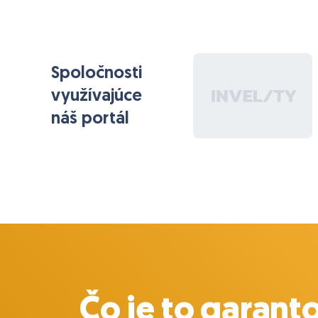
Spoločnosti
využívajúce
náš portál
Čo je to garant