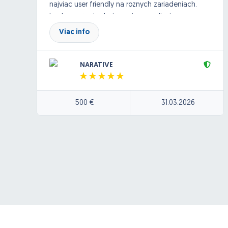
najviac user friendly na roznych zariadeniach.
Implementaciu designu si uz zrealizujem sam.
potrebujem teda UX poradenstvo a navrh.
Viac info
Dolezite su skusenosti.
NARATIVE
500 €
31.03.2026