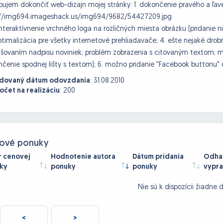
bujem dokončiť web-dizajn mojej stránky: 1. dokončenie pravého a ľa
://img694.imageshack.us/img694/9682/54427209.jpg
zinteraktívnenie vrchného loga na rozličných miesta obrázku (pridanie n
optimalizácia pre všetky internetové prehliadavače; 4. ešte nejaké dr
ovaním nadpisu noviniek; problém zobrazenia s citovaným textom; m
čenie spodnej lišty s textom); 6. možno pridanie "Facebook buttonu" 
dovaný dátum odovzdania
:
31.08.2010
očet na realizáciu
:
200
ové ponuky
r cenovej
Hodnotenie autora
Dátum pridania
Odhad
ky
ponuky
ponuky
vypra
Nie sú k dispozícii žiadne 
<
>