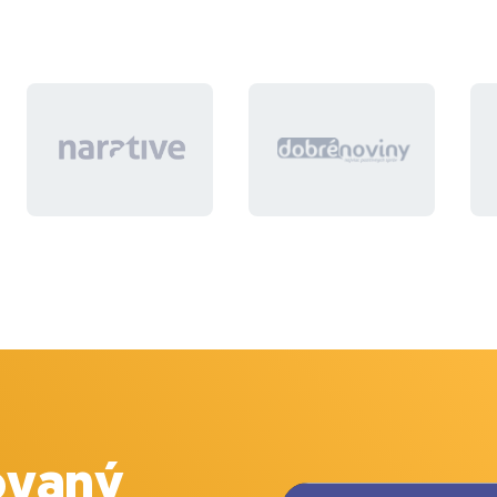
meniť len skladové zásoby, pretože už nahodené
produkty na webe obsahujú aj Slovenský popis,
ktorý dodávateľ nedodáva a nahadzovali sa
manuálne.
Vopred ďakujem za ponuky.
ovaný