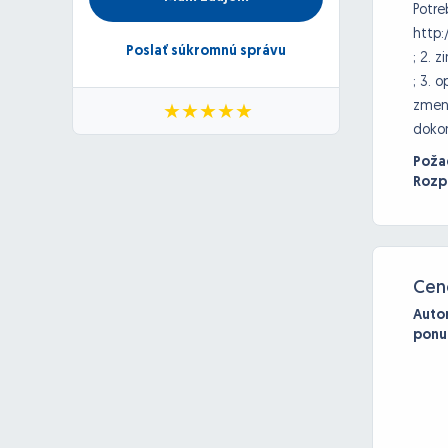
Potre
http
Poslať súkromnú správu
; 2. 
; 3. 
zmenš
dokon
Poža
Rozp
Cen
Auto
ponu