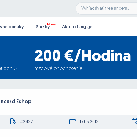
vné ponuky
Služby
Ako to funguje
200 €/Hodina
t ponúk
mzdové ohodnotenie
ncard Eshop
#2427
17.05.2012