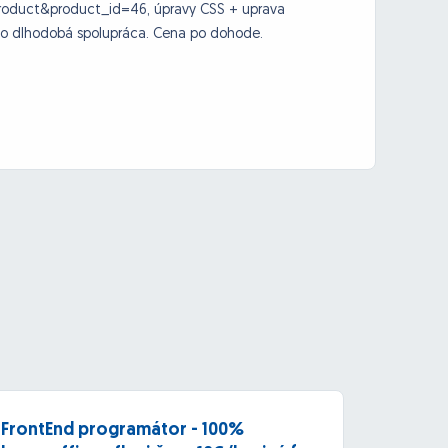
roduct&product_id=46, úpravy CSS + uprava
to dlhodobá spolupráca. Cena po dohode.
FrontEnd programátor - 100%
Dlhod