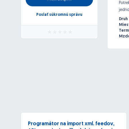
Potre
jedno
Poslať súkromnú správu
Druh
Mies
Term
Mzdo
Programátor na import xml. feedov,