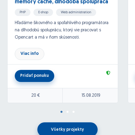
memory cache, dlhodobá spolupráca
spojená s úpravami a správou
PHP
E-shop
Web administration
Wordpress, Woocommerce
Hľadáme šikovného a spoľahlivého programátora
na dlhodobú spoluprácu, ktorý vie pracovat s
Zen-cart, OpenCart, CS Cart
Opencart a má v ňom skúsenosti.
Prioritne potrebujeme vyriešiť problém s stále
Viac info
plnou memory cache.
Následne:
- malú úpravu theme
Pridať ponuku
- nastavenie zabezpecenia
20 €
15.08.2019
- správa webu
Spravujeme aj Wordpress stránku. Ak by se mali
záujem, tak by išlo aj úpravy a správu tejto
Všetky projekty
stránky.