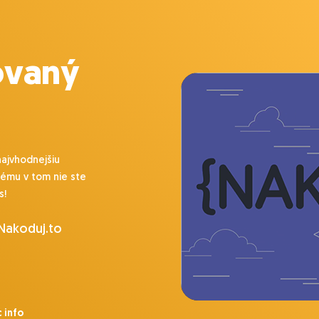
ovaný
najvhodnejšiu
lému v tom nie ste
s!
 Nakoduj.to
 info