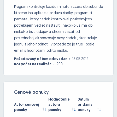
Program kontroluje kazdu minutu access db subor do
ktoreho ina aplikacia pridava riadky. program si
pamata , ktory riadok kontroloval posledny(ten
potrebujem vediet nastavit , nakolko uz ma db
niekolko tisic udajov a chcem zacat od
posledneho),ak spozoruje novy riadok , skontroluje
jednu z jeho hodnot , v pripade ze je true , posle
email s hodnotami tohto riadku.
Požadovaný dátum odovzdania
:
18.05.2012
Rozpočet na realizáciu
:
200
Cenové ponuky
Hodnotenie
Dátum
Autor cenovej
autora
pridania
ponuky
ponuky
ponuky