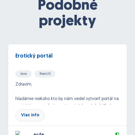
Podobné
projekty
Erotický portál
Java
ReactJS
Zdravím,
hladámie niekoho kto by nám vedel vytvoriť portál na
erotickú inzerciu (eskorty / erotické podniky). Išlo by o
medinárodný inzertný systém, kde by si vedeli
Viac info
spoločnice zadávať inzeráty. fotky.
esde