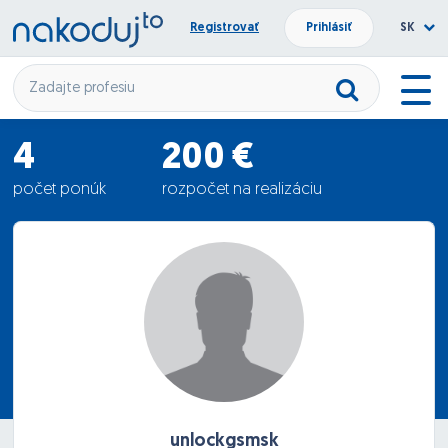
Registrovať
Prihlásiť
SK
4
200 €
počet ponúk
rozpočet na realizáciu
22.5 €
priemerná ponuka
unlockgsmsk