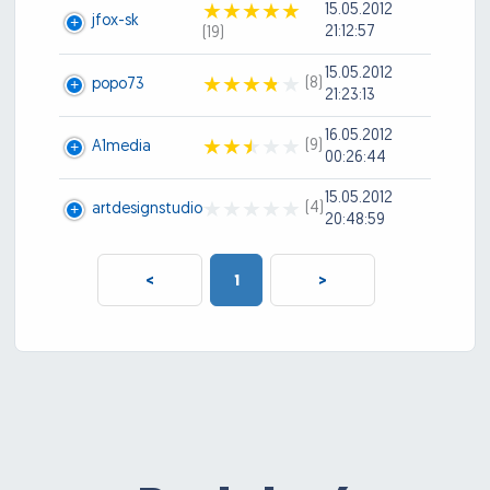
15.05.2012
jfox-sk
21:12:57
(19)
15.05.2012
(8)
popo73
21:23:13
16.05.2012
(9)
A1media
00:26:44
15.05.2012
(4)
artdesignstudio
20:48:59
<
1
>