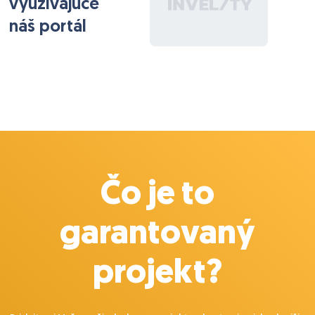
využívajúce
náš portál
Čo je to
garantovaný
projekt?