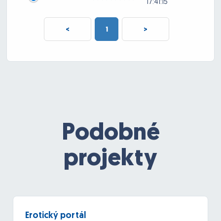
17:41:15
<
1
>
Podobné
projekty
Erotický portál