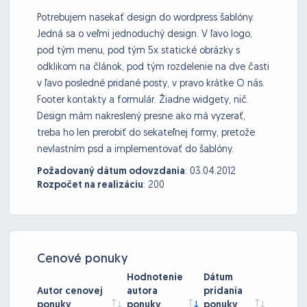
Potrebujem nasekať design do wordpress šablóny.
Jedná sa o veľmi jednoduchý design. V ľavo logo,
pod tým menu, pod tým 5x statické obrázky s
odklikom na článok, pod tým rozdelenie na dve časti
v ľavo posledné pridané posty, v pravo krátke O nás.
Footer kontakty a formulár. Žiadne widgety, nič.
Design mám nakreslený presne ako má vyzerať,
treba ho len prerobiť do sekateľnej formy, pretože
nevlastním psd a implementovať do šablóny.
Požadovaný dátum odovzdania
:
03.04.2012
Rozpočet na realizáciu
:
200
Cenové ponuky
Hodnotenie
Dátum
Autor cenovej
autora
pridania
ponuky
ponuky
ponuky