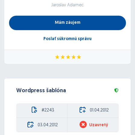
Jaroslav Adamec
Mám záujem
Poslať súkromnú správu
Wordpress šablóna
#2243
01.04.2012
03.04.2012
Uzavretý