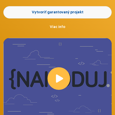
Vytvoriť garantovaný projekt
Viac info