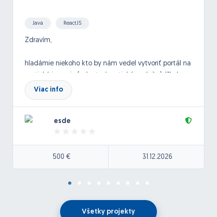
Java
ReactJS
Zdravím,
hladámie niekoho kto by nám vedel vytvoriť portál na
erotickú inzerciu (eskorty / erotické podniky). Išlo by o
medinárodný inzertný systém, kde by si vedeli
Viac info
spoločnice zadávať inzeráty. fotky.
esde
Viac info by sme prebrali podrobnejšie po dohode.
Tu pridávam stránku ako príklad pre predstavu:
500 €
31.12.2026
https://escortfox.com/sk
Všetky projekty