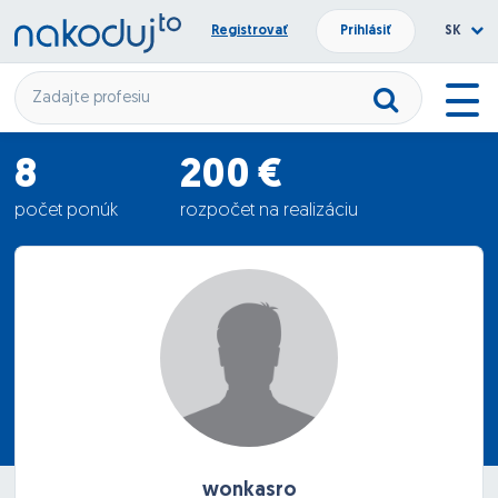
Registrovať
Prihlásiť
SK
8
200 €
počet ponúk
rozpočet na realizáciu
36.88 €
priemerná ponuka
wonkasro