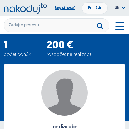
Registrovať
Prihlásiť
SK
1
200 €
počet ponúk
rozpočet na realizáciu
10 €
priemerná ponuka
mediacube