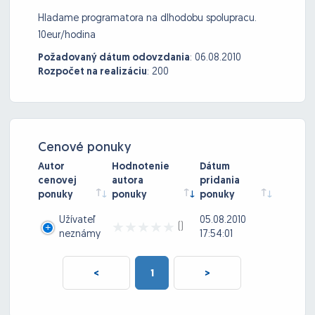
Hladame programatora na dlhodobu spolupracu.
10eur/hodina
Požadovaný dátum odovzdania
:
06.08.2010
Rozpočet na realizáciu
:
200
Cenové ponuky
Autor
Hodnotenie
Dátum
cenovej
autora
pridania
ponuky
ponuky
ponuky
Užívateľ
05.08.2010
()
neznámy
17:54:01
<
1
>