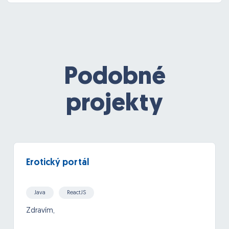
Podobné
projekty
Erotický portál
Java
ReactJS
Zdravím,