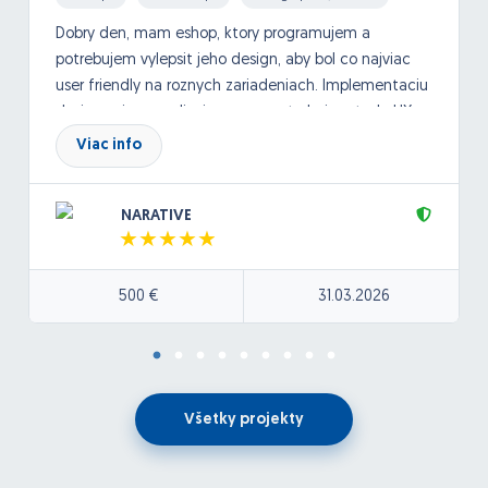
Dobry den, mam eshop, ktory programujem a
potrebujem vylepsit jeho design, aby bol co najviac
user friendly na roznych zariadeniach. Implementaciu
designu si uz zrealizujem sam. potrebujem teda UX
poradenstvo a navrh. Dolezite su skusenosti.
Viac info
NARATIVE
500 €
31.03.2026
Všetky projekty