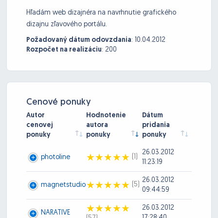
Hľadám web dizajnéra na navrhnutie grafického
dizajnu zľavového portálu.
Požadovaný dátum odovzdania
:
10.04.2012
Rozpočet na realizáciu
:
200
Cenové ponuky
Autor
Hodnotenie
Dátum
cenovej
autora
pridania
ponuky
ponuky
ponuky
26.03.2012
(1)
photoline
11:23:19
26.03.2012
(5)
magnetstudio
09:44:59
26.03.2012
NARATIVE
17:28:40