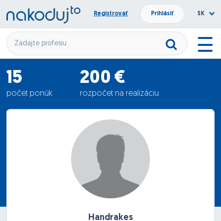
Registrovať
Prihlásiť
SK
15
200 €
počet ponúk
rozpočet na realizáciu
176.67 €
priemerná ponuka
Handrakes