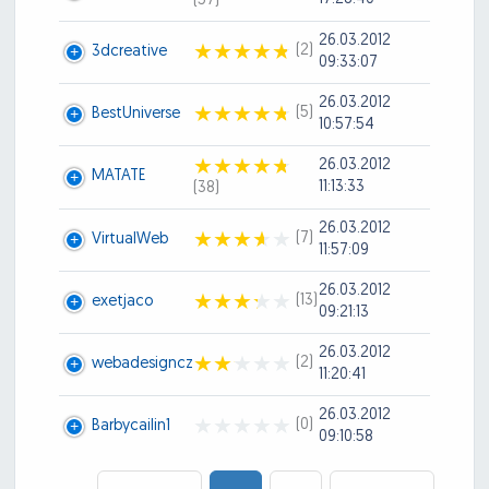
(57)
26.03.2012
(2)
3dcreative
09:33:07
26.03.2012
(5)
BestUniverse
10:57:54
26.03.2012
MATATE
11:13:33
(38)
26.03.2012
(7)
VirtualWeb
11:57:09
26.03.2012
(13)
exetjaco
09:21:13
26.03.2012
(2)
webadesigncz
11:20:41
26.03.2012
(0)
Barbycailin1
09:10:58