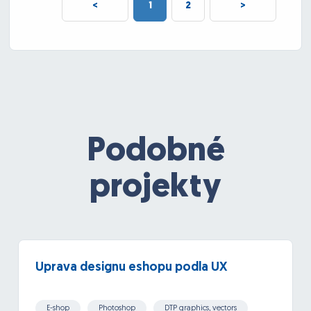
<
1
2
>
Podobné
projekty
Uprava designu eshopu podla UX
E-shop
Photoshop
DTP graphics, vectors