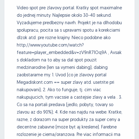
Video spot pre zlavovy portal. Kratky spot maximalne
do jednej minuty. Najlepsie okolo 30-40 sekund.
Vyzadujeme predbezny navrh. Projekt je na dlhodobu
spolupracu, pocita sa s upravami spotu a korekciami
dlzok atd. pre rozne krajiny. Nieco podobne ako
http://www.youtube.com/watch?
feature=player_embedded&v=zV9nR71Oq9A , Avsak
s dokladom na to aby sa dal spot pouzit
medzinarodne (len sa vymeni dabing); dabing
zaobstarame my. 1. Uvod (co je zlavovy portal
Megadiskont.com == super zlavy atd. usetrite pri
nakupovani); 2. Ako to funguje, tj. cim viac
nakupujucich, tym vacssie a castejsie zlavy a vela . 3.
Co sa na portali predava (jedlo, pobyty, tovary so
zlavou az do 90%); 4. Kde nas najdu na webe. Kratke,
razne, z dorazom na super produkty za super ceny a
decentne zabavne (moze byt aj kreslene). Farebne
rozlozenie je cierna/oranzova. Pre viac informacii ma