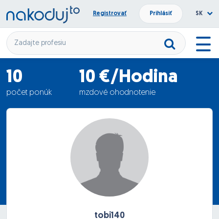
Registrovať
Prihlásiť
SK
10
10 €/Hodina
počet ponúk
mzdové ohodnotenie
20.04.2012
termín nástupu
tobi140