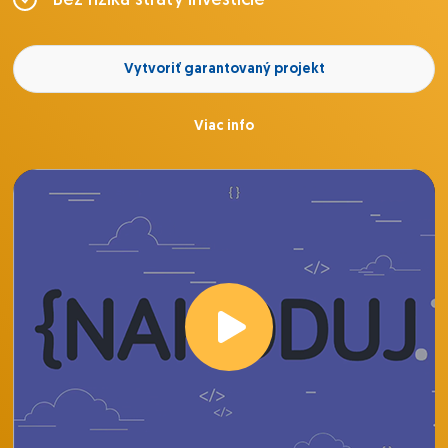
Bez rizika straty investície
Vytvoriť garantovaný projekt
Viac info