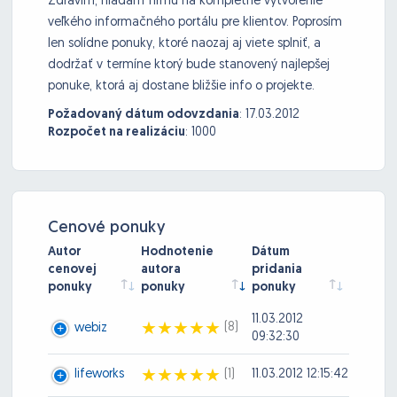
Zdravím, hľadám firmu na kompletné vytvorenie
veľkého informačného portálu pre klientov. Poprosím
len solídne ponuky, ktoré naozaj aj viete splniť, a
dodržať v termíne ktorý bude stanovený najlepšej
ponuke, ktorá aj dostane bližšie info o projekte.
Požadovaný dátum odovzdania
:
17.03.2012
Rozpočet na realizáciu
:
1000
Cenové ponuky
Autor
Hodnotenie
Dátum
cenovej
autora
pridania
ponuky
ponuky
ponuky
11.03.2012
(8)
webiz
09:32:30
lifeworks
(1)
11.03.2012 12:15:42