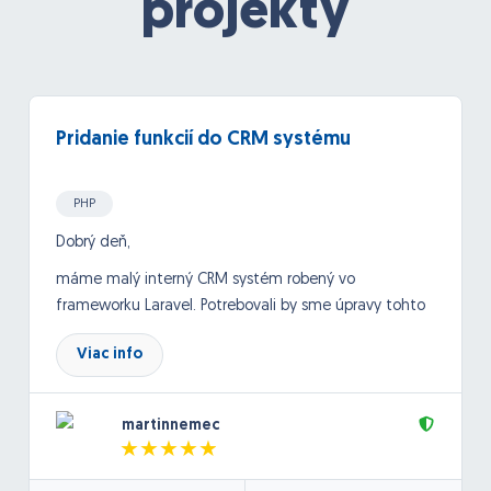
projekty
Pridanie funkcií do CRM systému
PHP
Dobrý deň,
máme malý interný CRM systém robený vo
frameworku Laravel. Potrebovali by sme úpravy tohto
systému a doladenie niektorých funkcií.
Viac info
Dokumentácia k nemu nie je, preto si uvedomujem,
že to môže byť komplikácia.
martinnemec
Systém je v podstate centrom na zber informácií z
cca 8 eshopov, kde príjmame informácie ohľadom
prijatých objednávok - meno a priezvisko, emailová