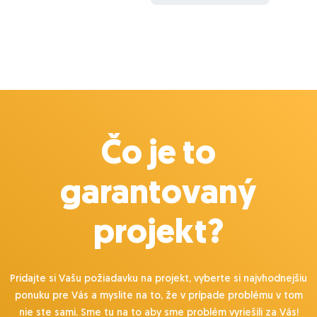
zaeviduje jej odoslanie ako zápis pri danej
objednávke.
-- táto funkcionalita už funguje pre pár statusov,
potrebujeme ju teda rozšíriť na iné statusy a priradiť
konkrétnu šablónu a určiť konkrétne časové okno.
2. Automatické zadanie spôsobu úhrady -
momentálne si spôsob úhrady nastavujeme pri
Čo je to
objednávke ručne, ale z eshopov nám chodí v rámci
súboru s objednávkou aj táto informácia.
garantovaný
Potrebovali by sme teda napojiť túto informáciu do
pola "spôsob úhrady" pri danej objednávke.
projekt?
3. Napojenie systému na check platieb
- objednávky môžu byť hradené prevodom, dobierkou
cez poštu, dobierkou cez packetu, alebo kartou cez
Pridajte si Vašu požiadavku na projekt, vyberte si najvhodnejšiu
stripe. Hotovosťou nie.
ponuku pre Vás a myslite na to, že v prípade problému v tom
- potrebovali by sme navrhnúť riešenie, aby sme
nie ste sami. Sme tu na to aby sme problém vyriešili za Vás!