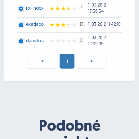
11.03.2012
(7)
roi-index
17:36:34
exetjaco
(13)
11.03.2012 11:42:10
11.03.2012
(0)
danieloszi
12:09:05
<
1
>
Podobné