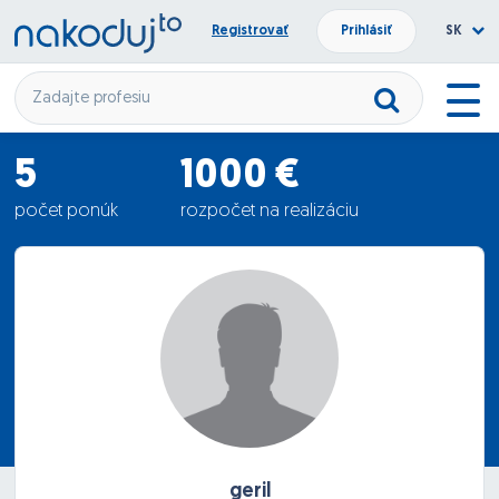
Registrovať
Prihlásiť
SK
5
1000 €
počet ponúk
rozpočet na realizáciu
690.4 €
priemerná ponuka
geril