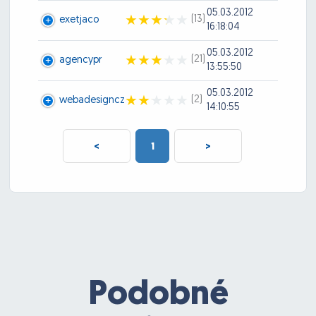
05.03.2012
(13)
exetjaco
16:18:04
05.03.2012
(21)
agencypr
13:55:50
05.03.2012
(2)
webadesigncz
14:10:55
<
1
>
Podobné