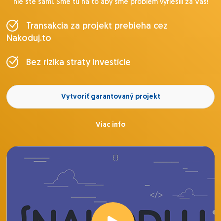
nie ste sami. Sme tu na to aby sme problém vyriešili za Vás!
Transakcia za projekt prebieha cez
Nakoduj.to
Bez rizika straty investície
Vytvoriť garantovaný projekt
Viac info