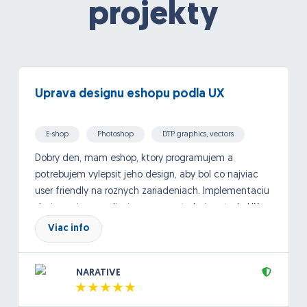
projekty
Uprava designu eshopu podla UX
E-shop
Photoshop
DTP graphics, vectors
Dobry den, mam eshop, ktory programujem a
potrebujem vylepsit jeho design, aby bol co najviac
user friendly na roznych zariadeniach. Implementaciu
designu si uz zrealizujem sam. potrebujem teda UX
poradenstvo a navrh. Dolezite su skusenosti.
Viac info
NARATIVE