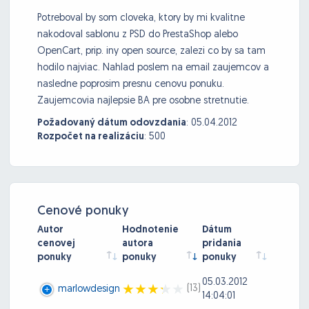
Potreboval by som cloveka, ktory by mi kvalitne
nakodoval sablonu z PSD do PrestaShop alebo
OpenCart, prip. iny open source, zalezi co by sa tam
hodilo najviac. Nahlad poslem na email zaujemcov a
nasledne poprosim presnu cenovu ponuku.
Zaujemcovia najlepsie BA pre osobne stretnutie.
Požadovaný dátum odovzdania
:
05.04.2012
Rozpočet na realizáciu
:
500
Cenové ponuky
Autor
Hodnotenie
Dátum
cenovej
autora
pridania
ponuky
ponuky
ponuky
05.03.2012
(13)
marlowdesign
14:04:01