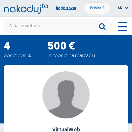
Registrovať
Prihlásiť
SK
4
500 €
počet ponúk
rozpočet na realizáciu
245 €
priemerná ponuka
VirtualWeb