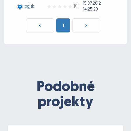
15.07.2012
(0)
pgjsk
14:25:20
<
1
>
Podobné
projekty