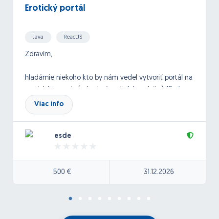
Erotický portál
Java
ReactJS
Zdravím,
hladámie niekoho kto by nám vedel vytvoriť portál na
erotickú inzerciu (eskorty / erotické podniky). Išlo by o
medinárodný inzertný systém, kde by si vedeli
Viac info
spoločnice zadávať inzeráty. fotky.
esde
Viac info by sme prebrali podrobnejšie po dohode.
Tu pridávam stránku ako príklad pre predstavu:
500 €
31.12.2026
https://escortfox.com/sk