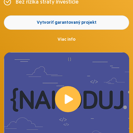
Bez rizika straty investície
Vytvoriť garantovaný projekt
Viac info