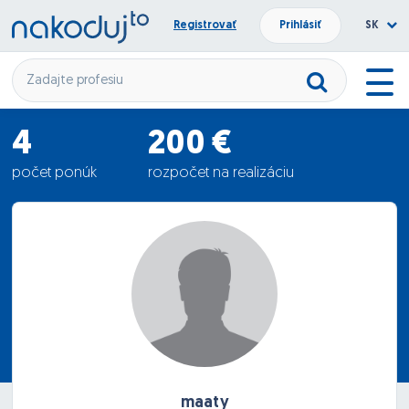
Registrovať
Prihlásiť
SK
4
200 €
počet ponúk
rozpočet na realizáciu
33.5 €
priemerná ponuka
maaty