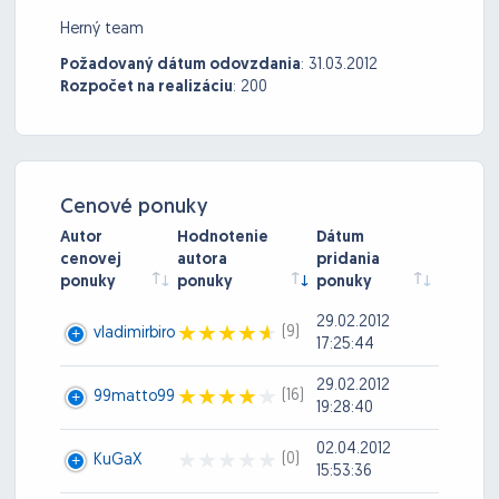
Herný team
Požadovaný dátum odovzdania
:
31.03.2012
Rozpočet na realizáciu
:
200
Cenové ponuky
Autor
Hodnotenie
Dátum
cenovej
autora
pridania
ponuky
ponuky
ponuky
29.02.2012
(9)
vladimirbiro
17:25:44
29.02.2012
(16)
99matto99
19:28:40
02.04.2012
(0)
KuGaX
15:53:36