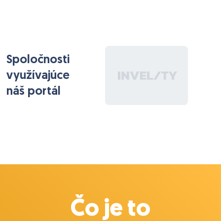
emailov.
Systém eviduje dátum pridania objednávky do
systému.
V rámci úprav by sme potrebovali:
Spoločnosti
1. Napojiť na ďalšie statusy automatické odoslanie
využívajúce
emailov, t.j. keď bude objednávka v určitom statuse
dlhšie ako nejaký čas, systém automaticky odošle na
náš portál
emailovú adresu prednastavenú emailovú šablónu a
zaeviduje jej odoslanie ako zápis pri danej
objednávke.
-- táto funkcionalita už funguje pre pár statusov,
potrebujeme ju teda rozšíriť na iné statusy a priradiť
konkrétnu šablónu a určiť konkrétne časové okno.
2. Automatické zadanie spôsobu úhrady -
momentálne si spôsob úhrady nastavujeme pri
Čo je to
objednávke ručne, ale z eshopov nám chodí v rámci
súboru s objednávkou aj táto informácia.