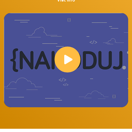
Viac info
Boli by sme radi, ak by sme našli partnera, ktorý sa
zodpovedne a spoľahlivo zhostí predmetných úprav.
Ďakujem vopred za vaše reakcie.