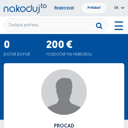
Registrovať
Prihlásiť
SK
0
200 €
počet ponúk
rozpočet na realizáciu
0 €
priemerná ponuka
PROCAD